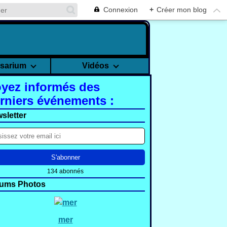
Connexion
+
Créer mon blog
rsarium
Vidéos
yez informés des
rniers événements :
sletter
134 abonnés
ums Photos
mer