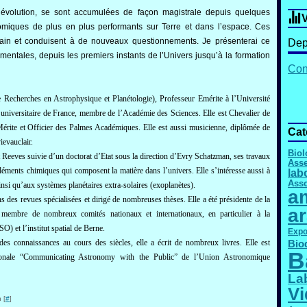
n évolution, se sont accumulées de façon magistrale depuis quelques
V
omiques de plus en plus performants sur Terre et dans l’espace. Ces
main et conduisent à de nouveaux questionnements. Je présenterai ce
Dep
mentales, depuis les premiers instants de l’Univers jusqu’à la formation
Cont
e Recherches en Astrophysique et Planétologie), Professeur Emérite à l’Université
 universitaire de France, membre de l’Académie des Sciences. Elle est Chevalier de
érite et Officier des Palmes Académiques. Elle est aussi musicienne, diplômée de
Cat
evauclair.
Biol
 Reeves suivie d’un doctorat d’Etat sous la direction d’Evry Schatzman, ses travaux
Asse
 éléments chimiques qui composent la matière dans l’univers. Elle s’intéresse aussi à
lab
Asso
ainsi qu’aux systèmes planétaires extra-solaires (exoplanètes).
am
ns des revues spécialisées et dirigé de nombreuses thèses. Elle a été présidente de la
a
 membre de nombreux comités nationaux et internationaux, en particulier à la
(ESO)
et l’institut spatial de Berne
.
Expo
des connaissances au cours des siècles, elle a écrit de nombreux livres. Elle est
Bio
B
ationale “Communicating Astronomy with the Public” de l’Union Astronomique
La
Vi
 [
#
]