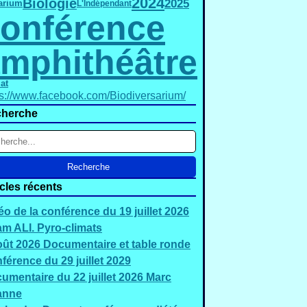
2024
Biologie
2025
arium
L'Indépendant
onférence
mphithéâtre
at
ps://www.facebook.com/Biodiversarium/
herche
icles récents
éo de la conférence du 19 juillet 2026
m ALI. Pyro-climats
oût 2026 Documentaire et table ronde
férence du 29 juillet 2029
umentaire du 22 juillet 2026 Marc
anne