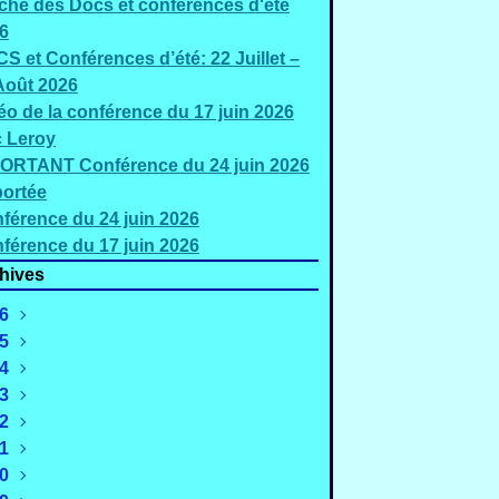
iche des Docs et conférences d'été
6
S et Conférences d’été: 22 Juillet –
Août 2026
éo de la conférence du 17 juin 2026
c Leroy
ORTANT Conférence du 24 juin 2026
ortée
férence du 24 juin 2026
férence du 17 juin 2026
hives
6
5
Août
(2)
4
uillet
Décembre
(5)
(2)
3
Juin
Novembre
Décembre
(3)
(4)
(1)
2
Mai
Octobre
Novembre
Décembre
(2)
(1)
(1)
(2)
1
Mars
Septembre
Octobre
Novembre
Décembre
(4)
(4)
(3)
(4)
(2)
0
évrier
Août
Septembre
Octobre
Novembre
Décembre
(4)
(3)
(3)
(2)
(3)
(3)