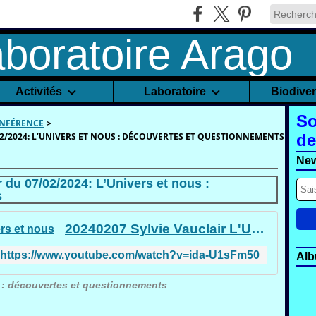
Activités
Laboratoire
Biodive
So
ONFÉRENCE
>
2/2024: L’UNIVERS ET NOUS : DÉCOUVERTES ET QUESTIONNEMENTS
de
New
 du 07/02/2024: L’Univers et nous :
s
20240207 Sylvie Vauclair L'Univers et nous
https://www.youtube.com/watch?v=ida-U1sFm50
Alb
 : découvertes et questionnements