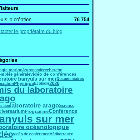
isiteurs
uis la création
76 754
acter le propriétaire du blog
égories
ogie marine
Astronomie
recherche
vidéo de conférences
mblée générale
oratoire banyuls sur mer
Documentaires
Physique
2026
ciation
Ecologie
is du laboratoire
rago
laboratoire arago
Science
sition
Conférence
diversarium
Programme
anyuls sur mer
boratoire océanologique
déo
vidéo de conférence
Méditerranée