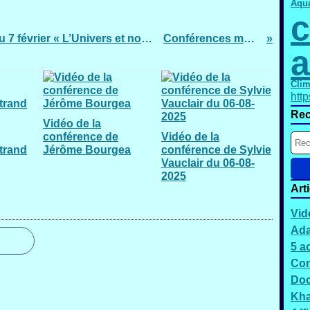
Aqu
c
video conférence Sylvie Vauclair du 7 février « L’Univers et nous : découvertes et questionnements »
Conférences métiers de l'OBB
a
Clim
htt
Rec
Vidéo de la
conférence de
Vidéo de la
trand
Jérôme Bourgea
conférence de Sylvie
Vauclair du 06-08-
2025
Art
Vid
Ada
5 a
Con
Doc
Kh