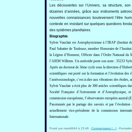
Les découvertes sur l’Univers, sa structure, so
dizaines d’années, grâce aux instruments astron
nouvelles connaissances bouleversent l’être hu
contexte en insistant sur quelques questions fonda
des systèmes planétaires.
Biographie
Sylvie Vauclair est Astrophysicienne à l’IRAP (Institut d
Paul Sabatier de Toulouse, membre Honoraire de l’Institut
la Légion d’Honneur, Officier dans l’Ordre National du M
l’AIEM Willems. Un astéroïde porte son nom : 35233 Sylvi
Après un doctorat de 3ème cycle sous la direction d’Hubert
scientifiques ont porté sur la formation et l’évolution des
l’astérosismologie, c’est-à-dire aux vibrations des étoiles, 
Sylvie Vauclair a écrit plus de 300 articles scientifiques da
Société Française d’Astronomie et d’Astrophysique, et
commission européenne, l’observatoire européen austral 
Passionnée par le partage des savoirs et par l’évolution 
actuellement vice-présidente de la commission intern
Internationale.
Posté par mars6644 à 15:48 -
Commentaires [
…
]
- Permalien