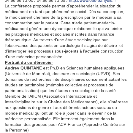
04.68.88.73.00 / 04.68.88.73.39 /
http://www.obs-banyuls.fr
La conférence proposée permet d’appréhender la situation du
médicament en tant que phénomène social. Dès sa conception,
le médicament chemine de la prescription par le médecin à sa
consommation par le patient. Cette triade patient-médecin-
médicament génère une dynamique relationnelle qui va teinter
les pratiques médicales et sociales inscrites dans l’alliance
thérapeutique. Au travers d’une étude sociologique sur
l’observance des patients en cardiologie il s’agira de décrire et
d’interroger les processus sous-jacents à l’actuelle construction
d’une médecine personnalisée.
Portrait du conférencier
Audrey QUINTANE
est Ph.D en Sciences humaines appliquées
(Université de Montréal), docteure en sociologie (UPVD). Ses
domaines de recherches interdisciplinaires concernent autant les
études en patrimoine (mémoire collective et processus de
patrimonialisation) que les études en sociologie de la santé.
Membre de l’AIICM (Association Internationale et
Interdisciplinaire sur la Chaîne des Médicaments), elle s’intéresse
aux questions de genre et aux différents acteurs sociaux du
monde médical qui ont un rôle à jouer dans le devenir de la
médecine personnalisée. Elle intervient également dans la
formation des groupes pour ACP-France (Approche Centrée sur
la Personne)