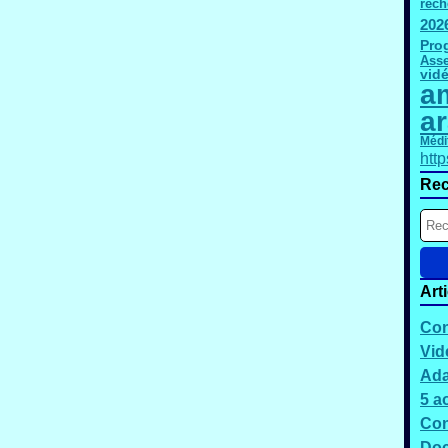
rech
202
Pro
Asse
vid
am
a
Médi
htt
Rec
Art
Con
Vid
Ada
5 a
Con
Doc