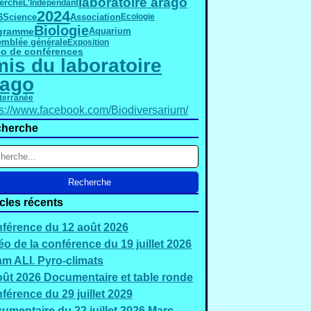
laboratoire arago
erche
L'Indépendant
2024
6
Science
Association
Ecologie
Biologie
gramme
Aquarium
mblée générale
Exposition
éo de conférences
is du laboratoire
rago
terranée
ps://www.facebook.com/Biodiversarium/
herche
icles récents
férence du 12 août 2026
éo de la conférence du 19 juillet 2026
m ALI. Pyro-climats
oût 2026 Documentaire et table ronde
férence du 29 juillet 2029
umentaire du 22 juillet 2026 Marc