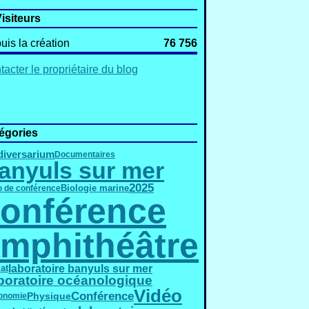
isiteurs
uis la création
76 756
acter le propriétaire du blog
égories
diversarium
Documentaires
anyuls sur mer
2025
Biologie marine
o de conférence
onférence
mphithéâtre
laboratoire banyuls sur mer
at
boratoire océanologique
Vidéo
Conférence
Physique
onomie