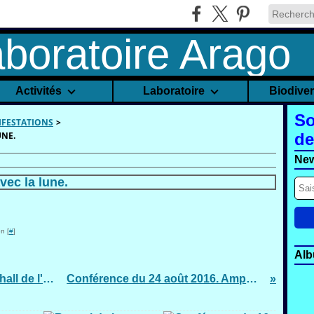
Activités
Laboratoire
Biodive
So
IFESTATIONS
>
UNE.
de
New
vec la lune.
n [
#
]
Alb
Exposition sur les abeilles dans le hall de l'amphithéâtre du laboratoire Arago
Conférence du 24 août 2016. Amphithéatre du laboratoire Arago