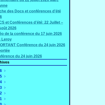
anne
iche des Docs et conférences d'été
6
S et Conférences d’été: 22 Juillet –
Août 2026
éo de la conférence du 17 juin 2026
c Leroy
ORTANT Conférence du 24 juin 2026
ortée
férence du 24 juin 2026
hives
6
5
Août
(3)
4
uillet
Décembre
(5)
(2)
3
Juin
Novembre
Décembre
(3)
(4)
(1)
2
Mai
Octobre
Novembre
Décembre
(2)
(1)
(1)
(2)
1
Mars
Septembre
Octobre
Novembre
Décembre
(4)
(4)
(3)
(4)
(2)
0
évrier
Août
Septembre
Octobre
Novembre
Décembre
(4)
(3)
(3)
(2)
(3)
(3)