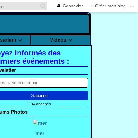
Connexion
+
Créer mon blog
rsarium
Vidéos
yez informés des
rniers événements :
sletter
134 abonnés
ums Photos
mer