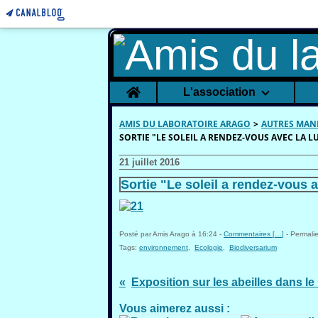
Home
L'association
AMIS DU LABORATOIRE ARAGO
>
AUTRES MAN
SORTIE "LE SOLEIL A RENDEZ-VOUS AVEC LA L
21 juillet 2016
Sortie "Le soleil a rendez-vous a
Posté par Amis Arago à 16:24 -
Commentaires [
…
]
- Permalie
Tags:
environnement
,
Ecologie
,
Biodiversarium
Vous aimerez aussi :