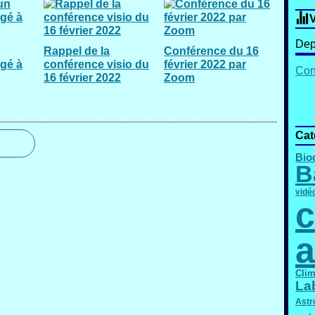
V
Dep
Rappel de la
Conférence du 16
agé à
conférence visio du
février 2022 par
Cont
16 février 2022
Zoom
Cat
Bio
B
vidé
c
a
Clim
La
Astr