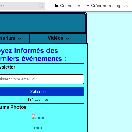
Connexion
+
Créer mon blog
rsarium
Vidéos
yez informés des
rniers événements :
sletter
134 abonnés
ums Photos
mer