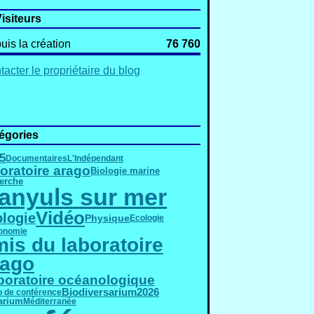
isiteurs
uis la création
76 760
acter le propriétaire du blog
égories
5
Documentaires
L'Indépendant
oratoire arago
Biologie marine
erche
anyuls sur mer
Vidéo
ologie
Physique
Ecologie
onomie
is du laboratoire
rago
boratoire océanologique
2026
Biodiversarium
o de conférence
arium
Méditerranée