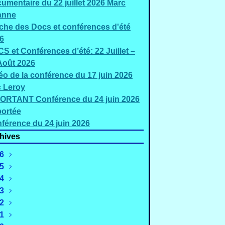
umentaire du 22 juillet 2026 Marc
anne
iche des Docs et conférences d'été
6
S et Conférences d’été: 22 Juillet –
Août 2026
éo de la conférence du 17 juin 2026
c Leroy
ORTANT Conférence du 24 juin 2026
ortée
férence du 24 juin 2026
hives
6
5
Août
(3)
4
uillet
Décembre
(5)
(2)
3
Juin
Novembre
Décembre
(3)
(4)
(1)
2
Mai
Octobre
Novembre
Décembre
(2)
(1)
(1)
(2)
1
Mars
Septembre
Octobre
Novembre
Décembre
(4)
(4)
(3)
(4)
(2)