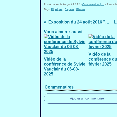
Posté par Amis Arago à 22:12 -
Commentaires [
…
]
- Permalie
Tags:
Physique
,
Espace
,
Plasma
Exposition du 24 août 2016 "Le monde merveilleux des unicellulaires marins"
Vous aimerez aussi :
Vidéo de la
Vidéo de la
conférence du
conférence de Sylvie
février 2025
Vauclair du 06-08-
2025
Commentaires
Ajouter un commentaire