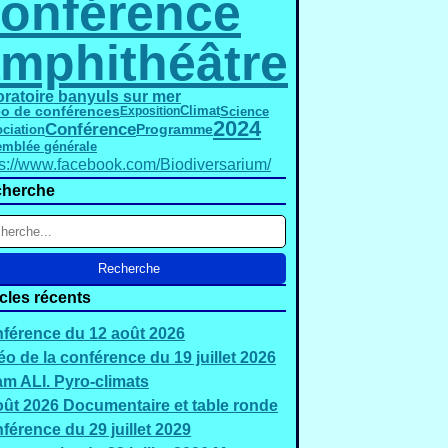
onférence
mphithéâtre
oratoire banyuls sur mer
éo de conférences
Science
Exposition
Climat
2024
Conférence
Programme
ciation
mblée générale
ps://www.facebook.com/Biodiversarium/
herche
icles récents
férence du 12 août 2026
éo de la conférence du 19 juillet 2026
m ALI. Pyro-climats
oût 2026 Documentaire et table ronde
férence du 29 juillet 2029