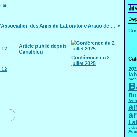
n [
#
]
V
Dep
L'Association des Amis du Laboratoire Arago de Banyuls participera au forum des Associations le samedi 10 septembre 2016
Cont
Article publié depuis
Canalblog
Conférence du 2
Cat
juillet 2025
202
 12
lab
rech
B
Bi
Astr
am
a
La
vidé
Aqu