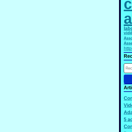
c
a
lab
vid
Asso
Asse
htt
Rec
Art
Con
Vid
Ada
5 a
Con