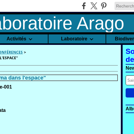
Activités
Laboratoire
Biodive
So
CONFÉRENCES
>
L'ESPACE"
de
New
sma dans l'espace"
Alb
ata