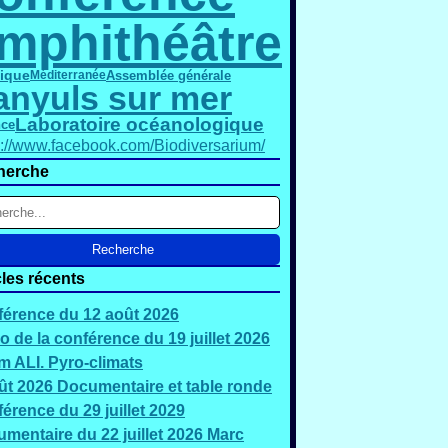
mphithéâtre
ique
Assemblée générale
Méditerranée
anyuls sur mer
Laboratoire océanologique
nce
s://www.facebook.com/Biodiversarium/
herche
cles récents
érence du 12 août 2026
o de la conférence du 19 juillet 2026
 ALI. Pyro-climats
ût 2026 Documentaire et table ronde
érence du 29 juillet 2029
mentaire du 22 juillet 2026 Marc