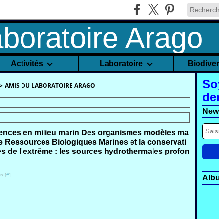
Activités
Laboratoire
Biodive
So
>
AMIS DU LABORATOIRE ARAGO
de
News
cences en milieu marin Des organismes modèles ma
e Ressources Biologiques Marines et la conservati
 de l'extrême : les sources hydrothermales profon
n [
#
]
Alb