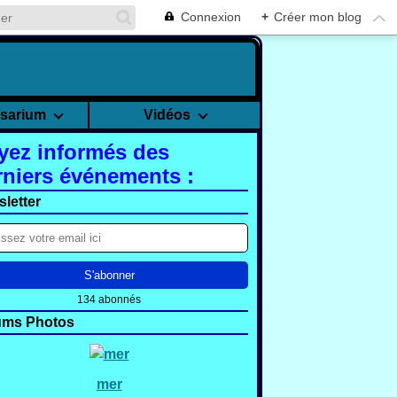
Connexion
+
Créer mon blog
rsarium
Vidéos
yez informés des
rniers événements :
letter
134 abonnés
ums Photos
mer