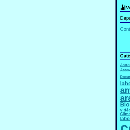
V
Depu
Cont
Caté
Astro
Assoc
Docum
lab
am
ar
Bio
vidé
Clima
labo
c