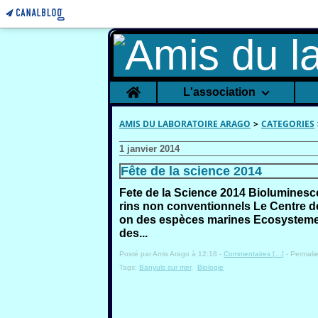
Home
L'association
AMIS DU LABORATOIRE ARAGO
>
CATEGORIES
1 janvier 2014
Fête de la science 2014
Fete de la Science 2014 Biolumines
rins non conventionnels Le Centre d
on des espèces marines Ecosystemes
des...
Posté par Amis Arago à 12:18 -
Commentaires [
…
]
- Permalie
Tags:
Banyuls sur mer
,
Biologie