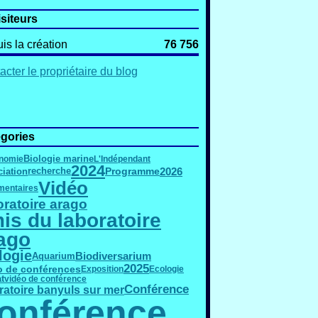
isiteurs
is la création
76 756
acter le propriétaire du blog
gories
Biologie marine
nomie
L'Indépendant
2024
2026
Programme
iation
recherche
Vidéo
entaires
oratoire arago
is du laboratoire
ago
logie
Biodiversarium
Aquarium
2025
o de conférences
Exposition
Ecologie
t
vidéo de conférence
Conférence
ratoire banyuls sur mer
onférence