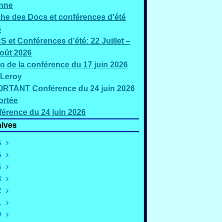
nne
che des Docs et conférences d'été
6
 et Conférences d’été: 22 Juillet –
oût 2026
o de la conférence du 17 juin 2026
 Leroy
RTANT Conférence du 24 juin 2026
ortée
érence du 24 juin 2026
ives
6
5
oût
(3)
4
illet
écembre
(5)
(2)
3
uin
ovembre
écembre
(3)
(4)
(1)
2
ai
ctobre
ovembre
écembre
(2)
(1)
(1)
(2)
1
ars
eptembre
ctobre
ovembre
écembre
(4)
(4)
(3)
(4)
(2)
0
évrier
oût
eptembre
ctobre
ovembre
écembre
(4)
(3)
(3)
(2)
(3)
(3)