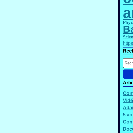
a
Phys
B
Scie
http
Rec
Arti
Conf
Vidé
Adam
5 ao
Conf
Docu