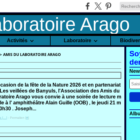
Activités
Laboratoire
Biodive
So
>
AMIS DU LABORATOIRE ARAGO
de
News
ccasion de la fête de la Nature 2026 et en partenariat
Les veillées de Banyuls, l'Association des Amis du
atoire Arago vous convie à une soirée de lecture m
le à l' amphithéâtre Alain Guille (OOB) , le jeudi 21 m
20h30 . Joseph...
Alb
 [
…
]
- Permalien [
#
]