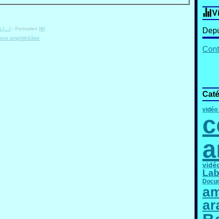
V
 [
…
]
- Permalien [
#
]
Depu
ence amphithéâtre
Cont
Caté
vidéo
c
a
vidé
Lab
Docum
am
ar