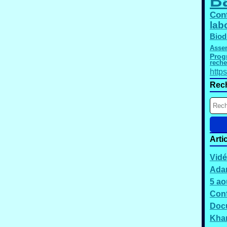
B
Con
lab
Biod
Asse
Pro
reche
http
Rec
Arti
Vidé
Adam
5 ao
Conf
Docu
Kha