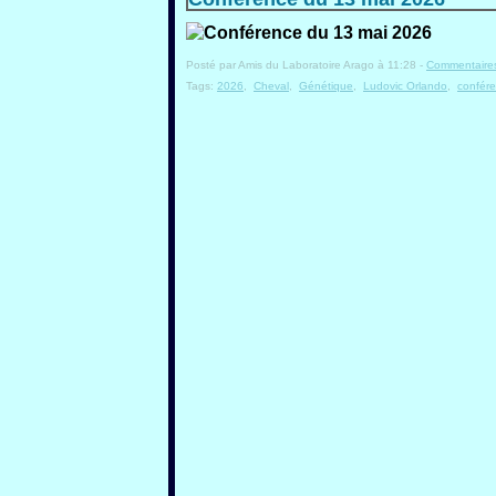
Posté par Amis du Laboratoire Arago à 11:28 -
Commentaires
Tags:
2026
,
Cheval
,
Génétique
,
Ludovic Orlando
,
confér