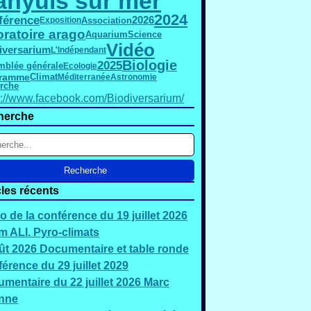
anyuls sur mer
2024
férence
2026
Association
Exposition
oratoire arago
Science
Aquarium
Vidéo
iversarium
L'Indépendant
Biologie
2025
mblée générale
Ecologie
gramme
Climat
Méditerranée
Astronomie
rche
s://www.facebook.com/Biodiversarium/
herche
cles récents
o de la conférence du 19 juillet 2026
 ALI. Pyro-climats
ût 2026 Documentaire et table ronde
érence du 29 juillet 2029
mentaire du 22 juillet 2026 Marc
nne