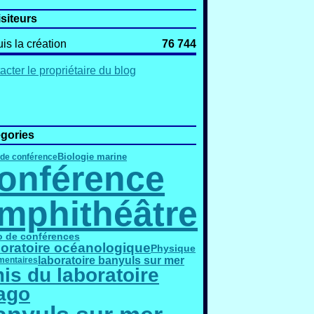
isiteurs
is la création
76 744
acter le propriétaire du blog
gories
Biologie marine
 de conférence
onférence
mphithéâtre
o de conférences
oratoire océanologique
Physique
laboratoire banyuls sur mer
entaires
is du laboratoire
ago