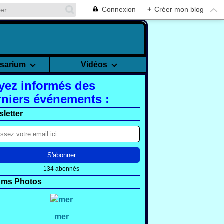
Connexion
+
Créer mon blog
rsarium
Vidéos
yez informés des
rniers événements :
letter
134 abonnés
ums Photos
mer