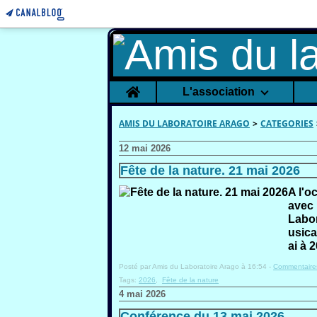
Home
L'association
AMIS DU LABORATOIRE ARAGO
>
CATEGORIES
12 mai 2026
Fête de la nature. 21 mai 2026
A l'o
avec 
Labor
usica
ai à 
Posté par Amis du Laboratoire Arago à 16:54 -
Commentaires
Tags:
2026
,
Fête de la nature
4 mai 2026
Conférence du 13 mai 2026