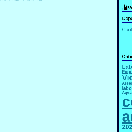
logie
,
conférence amphithéâtre
V
Depu
Cont
Caté
Lab
Pro
Vi
Asse
labo
Aqua
c
a
20