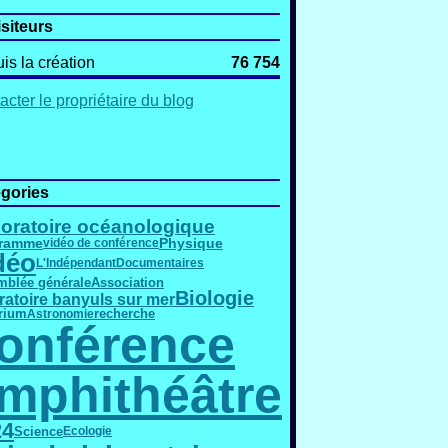
isiteurs
is la création
76 754
acter le propriétaire du blog
gories
oratoire océanologique
gramme
Physique
vidéo de conférence
déo
L'Indépendant
Documentaires
mblée générale
Association
Biologie
ratoire banyuls sur mer
rium
Astronomie
recherche
onférence
mphithéâtre
24
Science
Ecologie