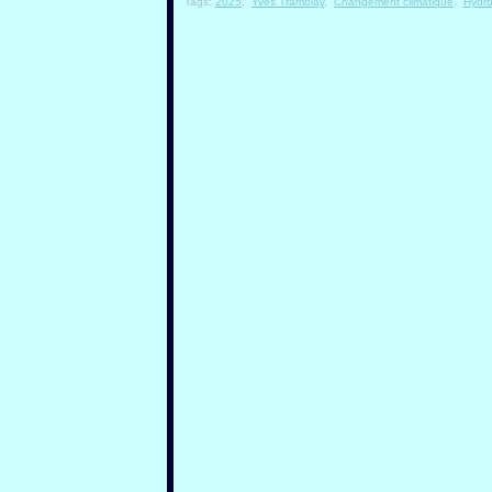
Tags:
2025
,
Yves Tramblay
,
Changement climatique
,
Hydro