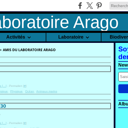
Activités
Laboratoire
Biodive
So
>
AMIS DU LABORATOIRE ARAGO
de
News
 [
…
]
- Permalien [
#
]
ysique
,
Physique
,
Océan
,
Animaux marins
Alb
 30
 [
…
]
- Permalien [
#
]