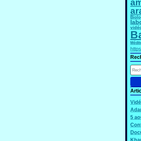
am
ar
Biolo
lab
vidé
B
Médit
http
Rec
Arti
Vidé
Adam
5 ao
Conf
Docu
Kha