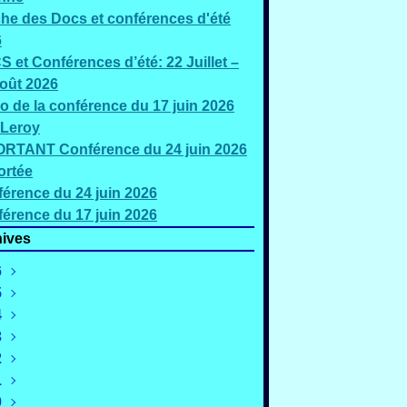
che des Docs et conférences d'été
6
 et Conférences d’été: 22 Juillet –
oût 2026
o de la conférence du 17 juin 2026
 Leroy
RTANT Conférence du 24 juin 2026
ortée
érence du 24 juin 2026
érence du 17 juin 2026
ives
6
5
oût
(2)
4
illet
écembre
(5)
(2)
3
uin
ovembre
écembre
(3)
(4)
(1)
2
ai
ctobre
ovembre
écembre
(2)
(1)
(1)
(2)
1
ars
eptembre
ctobre
ovembre
écembre
(4)
(4)
(3)
(4)
(2)
0
évrier
oût
eptembre
ctobre
ovembre
écembre
(4)
(3)
(3)
(2)
(3)
(3)