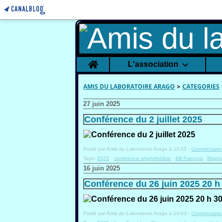
Home
L'association
AMIS DU LABORATOIRE ARAGO
>
CATEGORIES
27 juin 2025
Conférence du 2 juillet 2025
Posté par Amis du Laboratoire Arago à 10:55 -
Commentaires
Tags:
2025
,
conférence amphithéâtre
,
Bill François
,
Bioph
16 juin 2025
Conférence du 26 juin 2025 20 h
Posté par Amis du Laboratoire Arago à 14:03 -
Commentaires