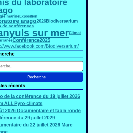
is du laboratoire
ago
gie marine
Exposition
oratoire arago
2026
Biodiversarium
o de conférences
anyuls sur mer
Climat
Conférence
2025
erranée
s://www.facebook.com/Biodiversarium/
herche
cles récents
o de la conférence du 19 juillet 2026
 ALI. Pyro-climats
ût 2026 Documentaire et table ronde
érence du 29 juillet 2029
mentaire du 22 juillet 2026 Marc
nne