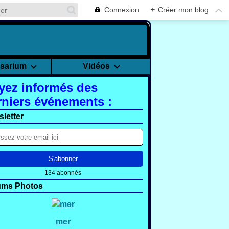
Connexion
+
Créer mon blog
rsarium
Vidéos
yez informés des
rniers événements :
letter
134 abonnés
ums Photos
mer