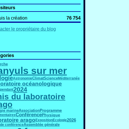
isiteurs
is la création
76 754
acter le propriétaire du blog
gories
rche
anyuls sur mer
logie
Science
Astronomie
Climat
Méditerranée
oratoire océanologique
2024
épendant
is du laboratoire
ago
Programme
gie marine
Association
Conférence
Physique
entaires
oratoire arago
2026
Exposition
Ecologie
Assemblée générale
 de conférence