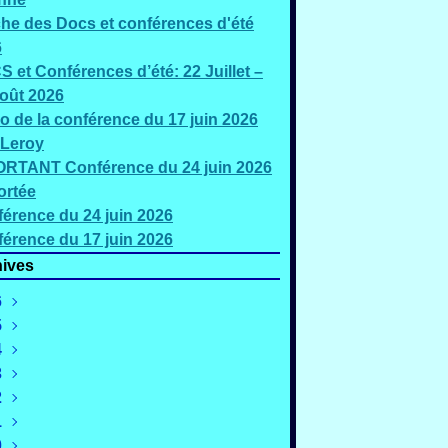
che des Docs et conférences d'été
6
 et Conférences d’été: 22 Juillet –
oût 2026
o de la conférence du 17 juin 2026
 Leroy
RTANT Conférence du 24 juin 2026
ortée
érence du 24 juin 2026
érence du 17 juin 2026
ives
6
5
oût
(2)
4
illet
écembre
(5)
(2)
3
uin
ovembre
écembre
(3)
(4)
(1)
2
ai
ctobre
ovembre
écembre
(2)
(1)
(1)
(2)
1
ars
eptembre
ctobre
ovembre
écembre
(4)
(4)
(3)
(4)
(2)
0
évrier
oût
eptembre
ctobre
ovembre
écembre
(4)
(3)
(3)
(2)
(3)
(3)