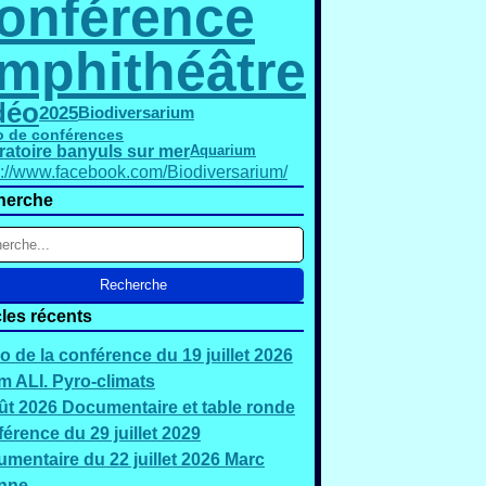
onférence
mphithéâtre
déo
2025
Biodiversarium
o de conférences
ratoire banyuls sur mer
Aquarium
s://www.facebook.com/Biodiversarium/
herche
cles récents
o de la conférence du 19 juillet 2026
 ALI. Pyro-climats
ût 2026 Documentaire et table ronde
érence du 29 juillet 2029
mentaire du 22 juillet 2026 Marc
nne