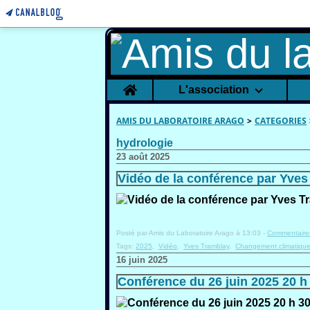
Home
L'association
AMIS DU LABORATOIRE ARAGO
>
CATEGORIES
hydrologie
23 août 2025
Vidéo de la conférence par Yve
Posté par Amis du Laboratoire Arago à 13:03 -
Commentaires
Tags:
2025
,
Vidéo
,
Yves Tramblay
,
Changement climatiqu
16 juin 2025
Conférence du 26 juin 2025 20 h