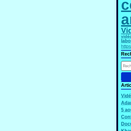
c
a
Vi
vidé
labo
http
Rec
Arti
Vidé
Adam
5 ao
Conf
Docu
Kha