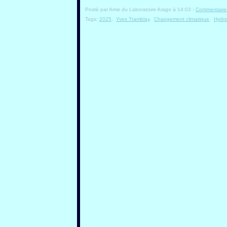
Posté par Amis du Laboratoire Arago à 14:03 -
Commentaires
Tags:
2025
,
Yves Tramblay
,
Changement climatique
,
Hydro