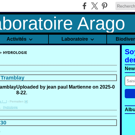
Activités
Laboratoire
Biodive
So
>
HYDROLOGIE
de
News
s Tramblay
Uploaded by jean paul Martienne on 2025-0
8-22.
 [
…
]
- Permalien [
#
]
e
,
Hydrologie
Alb
 30