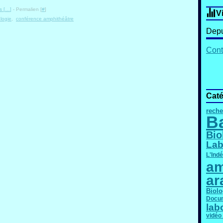
 [
…
]
- Permalien [
#
]
V
logie
,
conférence amphithéâtre
Depu
Cont
Caté
reche
B
Bio
Lab
L'Ind
am
ar
Biolo
Docum
lab
vidéo