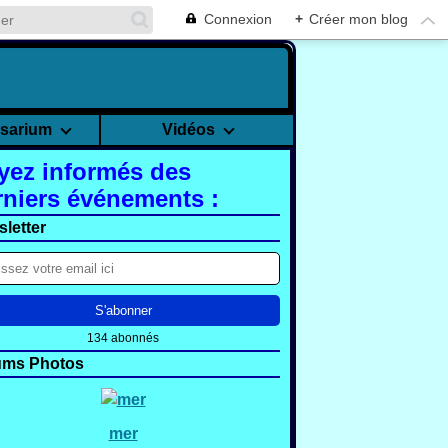
Connexion
+
Créer mon blog
rsarium
Vidéos
yez informés des
rniers événements :
letter
134 abonnés
ums Photos
mer