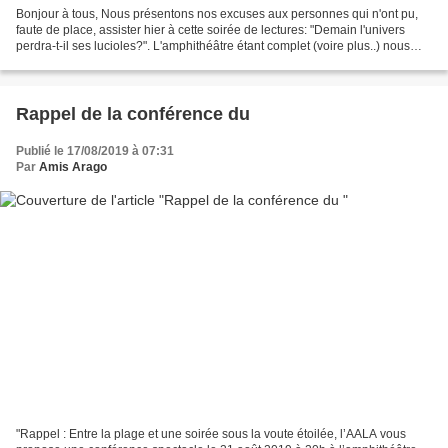
Bonjour à tous, Nous présentons nos excuses aux personnes qui n'ont pu,
faute de place, assister hier à cette soirée de lectures: "Demain l'univers
perdra-t-il ses lucioles?". L'amphithéâtre étant complet (voire plus..) nous
avons dû fermer les portes...
Rappel de la conférence du
Publié le 17/08/2019 à 07:31
Par
Amis Arago
"Rappel : Entre la plage et une soirée sous la voute étoilée, l’AALA vous