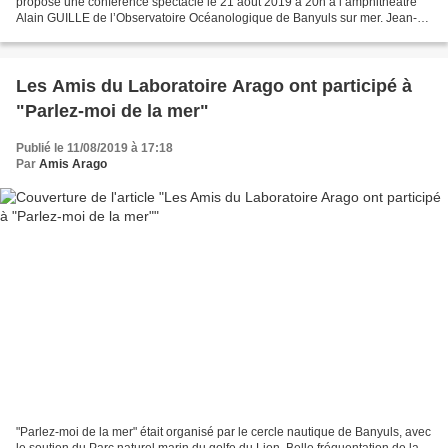
propose une conférence spectacle le 21 août 2019 à 20h à l’amphithéâtre
Alain GUILLE de l’Observatoire Océanologique de Banyuls sur mer. Jean-
Philippe Uzan, Directeur de recherche...
Les Amis du Laboratoire Arago ont participé à
"Parlez-moi de la mer"
Publié le 11/08/2019 à 17:18
Par
Amis Arago
"Parlez-moi de la mer" était organisé par le cercle nautique de Banyuls, avec
le soutien du Parc naturel marin du golfe du Lion. Belle fréquentation de la