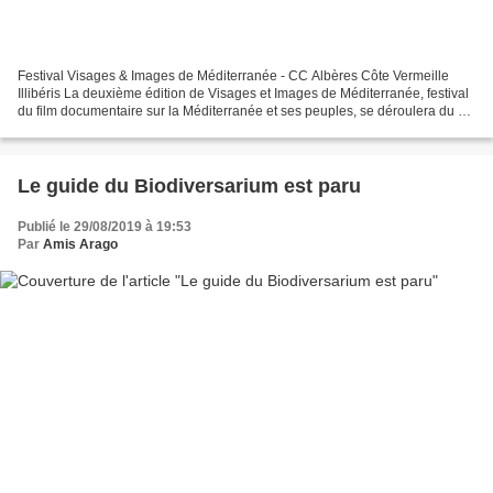
Festival Visages & Images de Méditerranée - CC Albères Côte Vermeille
Illibéris La deuxième édition de Visages et Images de Méditerranée, festival
du film documentaire sur la Méditerranée et ses peuples, se déroulera du 25
au 29 septembre à Banyuls-sur-Mer....
Le guide du Biodiversarium est paru
Publié le 29/08/2019 à 19:53
Par
Amis Arago