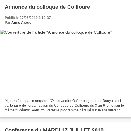
Annonce du colloque de Collioure
Publié le 27/06/2019 à 12:37
Par
Amis Arago
"4 jours à ne pas manquer: L'Observatoire Océanologique de Banyuls est
partenaire de l'organisation du Colloque de Collioure du 3 au 6 juillet sur le
thème "Océans". Vous trouverez le programme détaillé sur le site suivant:
https://www.colloque-collioure.com/...
Conférence du MARDI 17 JUILLET 2018