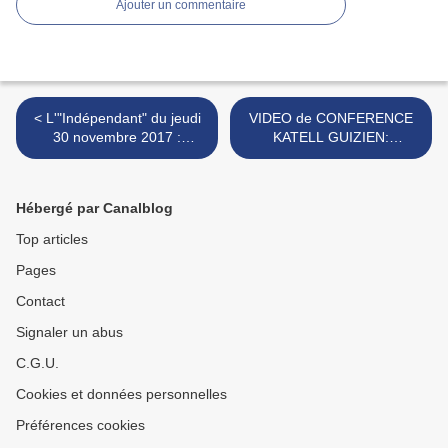
Ajouter un commentaire
< L'"Indépendant" du jeudi
VIDEO de CONFERENCE
30 novembre 2017 :
KATELL GUIZIEN:
l'inauguration de l'aquarium
"connectivité des aires
de Banyuls sur mer
marines protégées" >
Hébergé par Canalblog
Top articles
Pages
Contact
Signaler un abus
C.G.U.
Cookies et données personnelles
Préférences cookies