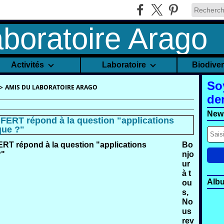
Activités
Laboratoire
Biodive
So
>
AMIS DU LABORATOIRE ARAGO
de
News
RT répond à la question "applications
que ?"
Bo
njo
ur
à t
Alb
ou
s,
No
us
rev