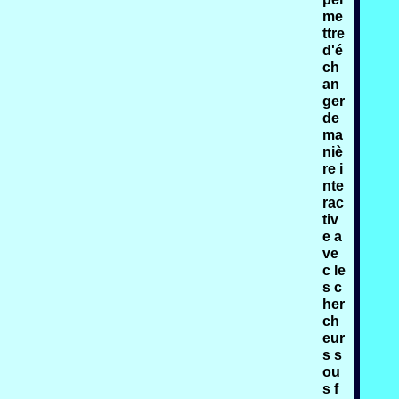
me
ttre
d'é
ch
an
ger
de
ma
niè
re i
nte
rac
tiv
e a
ve
c le
s c
her
ch
eur
s s
ou
s f