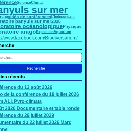
férence
Science
Climat
anyuls sur mer
vidéo de conférences
rche
L'Indépendant
ratoire banyuls sur mer
2026
oratoire océanologique
Physique
oratoire arago
Exposition
Aquarium
s://www.facebook.com/Biodiversarium/
herche
cles récents
érence du 12 août 2026
o de la conférence du 19 juillet 2026
 ALI. Pyro-climats
ût 2026 Documentaire et table ronde
érence du 29 juillet 2029
mentaire du 22 juillet 2026 Marc
nne