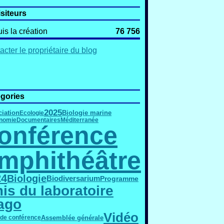
isiteurs
is la création
76 756
acter le propriétaire du blog
gories
2025
iation
Biologie marine
Ecologie
nomie
Documentaires
Méditerranée
onférence
mphithéâtre
24
Biologie
Biodiversarium
Programme
is du laboratoire
ago
Vidéo
Assemblée générale
 de conférence