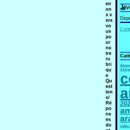
en
V
on
s v
Depu
ers
vo
Cont
us
po
ur
no
tre
Caté
ru
bri
Assoc
qu
Astro
c
e
Qu
est
a
ion
s/
20
Ré
po
am
ns
ar
es
do
vidéo