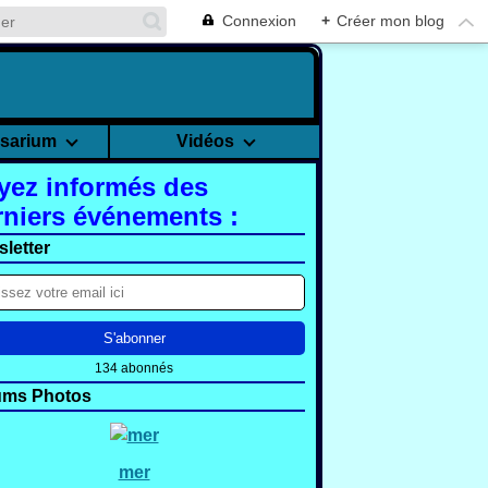
Connexion
+
Créer mon blog
rsarium
Vidéos
yez informés des
rniers événements :
letter
134 abonnés
ums Photos
mer