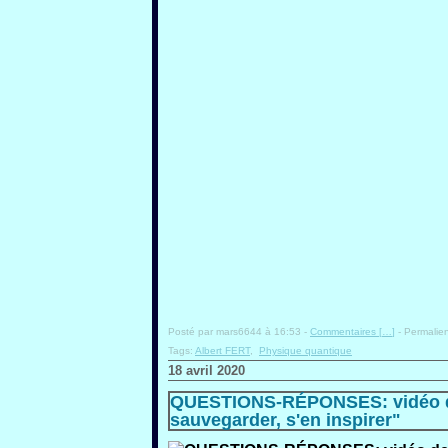
Posté par mars6644 à 16:53 -
Commentaires [
…
]
- Permalien
Tags:
Albert FERT
,
Physique quantique
18 avril 2020
QUESTIONS-RÉPONSES: vidéo de 
sauvegarder, s'en inspirer"