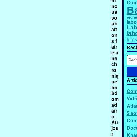
nt
Con
no
B
us
so
reche
labo
uh
Lab
ait
lab
on
http
s f
air
Rec
e u
ne
ch
ro
niq
Arti
ue
he
Conf
bd
Vidé
om
ad
Adam
air
5 ao
e.
Conf
Au
Docu
jou
r
Kha