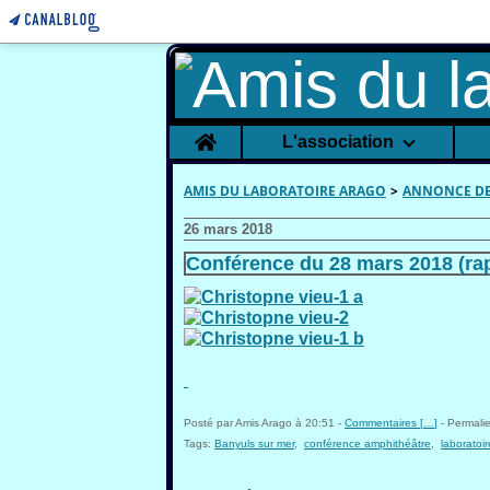
Home
L'association
AMIS DU LABORATOIRE ARAGO
>
ANNONCE DE
26 mars 2018
Conférence du 28 mars 2018 (ra
Posté par Amis Arago à 20:51 -
Commentaires [
…
]
- Permalie
Tags:
Banyuls sur mer
,
conférence amphithéâtre
,
laboratoi