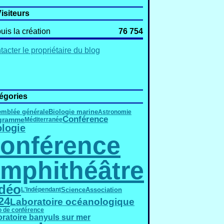
isiteurs
uis la création
76 754
acter le propriétaire du blog
égories
mblée générale
Biologie marine
Astronomie
Conférence
gramme
Méditerranée
ologie
onférence
mphithéâtre
déo
Science
Association
L'Indépendant
24
Laboratoire océanologique
o de conférence
oratoire banyuls sur mer