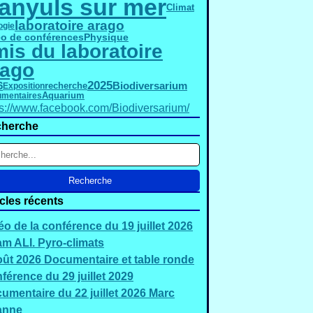
anyuls sur mer
Climat
laboratoire arago
ogie
éo de conférences
Physique
is du laboratoire
rago
2025
6
Biodiversarium
Exposition
recherche
mentaires
Aquarium
ps://www.facebook.com/Biodiversarium/
herche
icles récents
éo de la conférence du 19 juillet 2026
m ALI. Pyro-climats
oût 2026 Documentaire et table ronde
férence du 29 juillet 2029
umentaire du 22 juillet 2026 Marc
anne