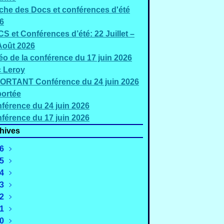
iche des Docs et conférences d'été
6
S et Conférences d’été: 22 Juillet –
Août 2026
éo de la conférence du 17 juin 2026
c Leroy
ORTANT Conférence du 24 juin 2026
ortée
férence du 24 juin 2026
férence du 17 juin 2026
hives
6
5
Août
(2)
4
uillet
Décembre
(5)
(2)
3
Juin
Novembre
Décembre
(3)
(4)
(1)
2
Mai
Octobre
Novembre
Décembre
(2)
(1)
(1)
(2)
1
Mars
Septembre
Octobre
Novembre
Décembre
(4)
(4)
(3)
(4)
(2)
0
évrier
Août
Septembre
Octobre
Novembre
Décembre
(4)
(3)
(3)
(2)
(3)
(3)