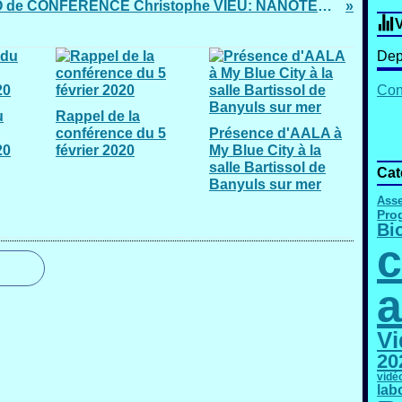
VIDEO de CONFERENCE Christophe VIEU: NANOTECHNOLOGIES et leurs CONTROVERSES ETHIQUES (28 Mars 2018)
V
Dep
Cont
u
Rappel de la
conférence du 5
Présence d'AALA à
20
février 2020
My Blue City à la
salle Bartissol de
Cat
Banyuls sur mer
Asse
Pro
Bi
c
a
Vi
20
vidé
lab