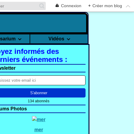
Connexion
+
Créer mon blog
rsarium
Vidéos
yez informés des
rniers événements :
sletter
134 abonnés
ums Photos
mer