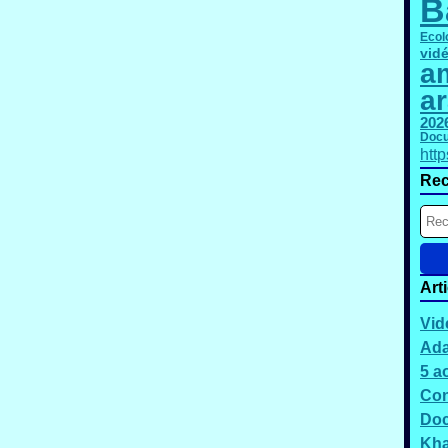
B
Ecol
vid
am
a
202
Docu
htt
Rec
Art
Vid
Ada
5 a
Con
Doc
Kh