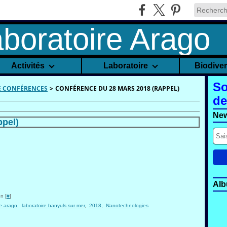
Activités
Laboratoire
Biodive
So
 CONFÉRENCES
>
CONFÉRENCE DU 28 MARS 2018 (RAPPEL)
de
New
ppel)
Alb
n [
#
]
re arago
,
laboratoire banyuls sur mer
,
2018
,
Nanotechnologies