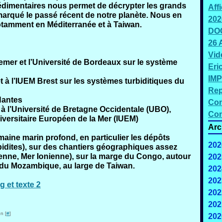
dimentaires nous permet de décrypter les grands
Aff
rqué le passé récent de notre planète. Nous en
202
otamment en Méditerranée et à Taiwan.
DOC
26 
Vid
fremer et l’Université de Bordeaux sur le système
Eri
IMP
et à l’IUEM Brest sur les systèmes turbiditiques du
Rep
Nantes
Con
 à l’Université de Bretagne Occidentale (UBO),
Con
iversitaire Européen de la Mer (IUEM)
Arc
aine marin profond, en particulier les dépôts
202
rbidites), sur des chantiers géographiques assez
enne, Mer Ionienne), sur la marge du Congo, autour
202
l du Mozambique, au large de Taiwan.
202
J
202
202
202
n [
#
]
202
F