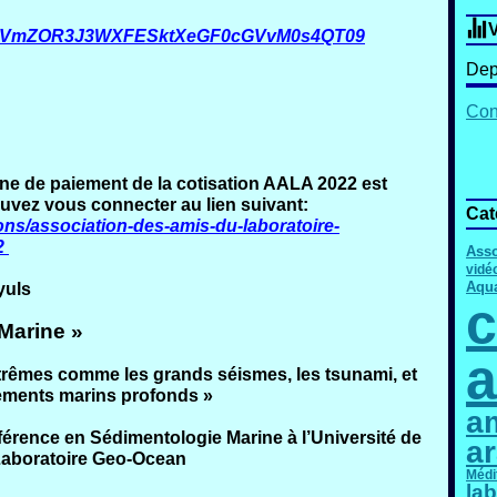
V
pwd=VmZOR3J3WXFESktXeGF0cGVvM0s4QT09
Dep
Cont
e de paiement de la cotisation AALA 2022 est
uvez vous connecter au lien suivant:
Cat
ons/association-des-amis-du-laboratoire-
2
Asso
vidé
Aqu
yuls
c
Marine »
a
xtrêmes comme les grands séismes, les tsunami, et
ements marins profonds »
am
férence en Sédimentologie Marine à l’Université de
a
Laboratoire Geo-Ocean
Médi
lab