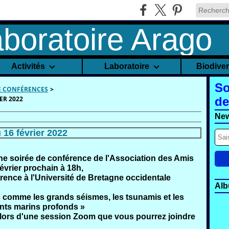
Activités
Laboratoire
Biodive
So
 CONFÉRENCES
>
ER 2022
de
New
 16 février 2022
ne soirée de
conférence de l'Association des Amis
février prochain à 18h,
rence à l'Université de Bretagne occidentale
Alb
comme les grands séismes, les tsunamis et les
nts marins profonds »
 lors d'une session Zoom que vous pourrez joindre