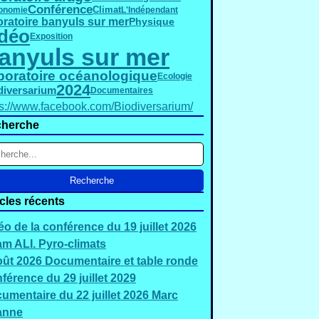
Conférence
onomie
Climat
L'Indépendant
oratoire banyuls sur mer
Physique
déo
Exposition
anyuls sur mer
boratoire océanologique
Ecologie
2024
diversarium
Documentaires
ps://www.facebook.com/Biodiversarium/
herche
icles récents
éo de la conférence du 19 juillet 2026
m ALI. Pyro-climats
oût 2026 Documentaire et table ronde
férence du 29 juillet 2029
umentaire du 22 juillet 2026 Marc
anne