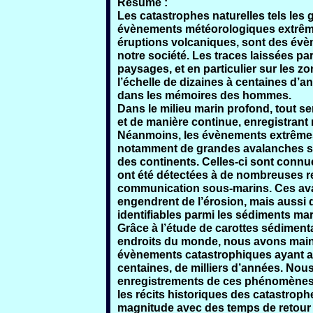
Résumé :
Les catastrophes naturelles tels les 
évènements météorologiques extrême
éruptions volcaniques, sont des év
notre société. Les traces laissées 
paysages, et en particulier sur les z
l’échelle de dizaines à centaines d’a
dans les mémoires des hommes.
Dans le milieu marin profond, tout 
et de manière continue, enregistrant
Néanmoins, les évènements extrêmes 
notamment de grandes avalanches sou
des continents. Celles-ci sont connue
ont été détectées à de nombreuses r
communication sous-marins. Ces aval
engendrent de l’érosion, mais aussi 
identifiables parmi les sédiments ma
Grâce à l’étude de carottes sédiment
endroits du monde, nous avons main
évènements catastrophiques ayant aff
centaines, de milliers d’années. Nous 
enregistrements de ces phénomènes 
les récits historiques des catastroph
magnitude avec des temps de retour 