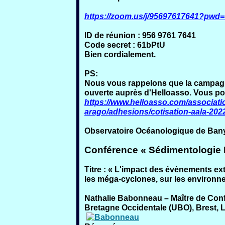
https://zoom.us/j/95697617641?
ID de réunion : 956 9761 7641
Code secret : 61bPtU
Bien cordialement.
PS:
Nous vous rappelons que la campagn
ouverte auprès d'Helloasso. Vous po
https://www.helloasso.com/associati
arago/adhesions/cotisation-aala-202
Observatoire Océanologique de Ban
Conférence « Sédimentologie 
Titre : « L'impact des évènements e
les méga-cyclones, sur les environn
Nathalie Babonneau –
Maître de Con
Bretagne Occidentale (UBO), Brest, 