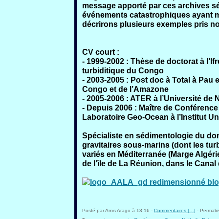
message apporté par ces archives sé
événements catastrophiques ayant ma
décrirons plusieurs exemples pris n
CV court :
- 1999-2002 : Thèse de doctorat à l’I
turbiditique du Congo
- 2003-2005 : Post doc à Total à Pau 
Congo et de l’Amazone
- 2005-2006 : ATER à l’Université de 
- Depuis 2006 : Maître de Conférence
Laboratoire Geo-Ocean à l’Institut Un
Spécialiste en sédimentologie du dom
gravitaires sous-marins (dont les tu
variés en Méditerranée (Marge Algéri
de l’île de La Réunion, dans le Cana
Posté par Amis Arago à 13:16 -
Commentaires [
…
]
- Permalie