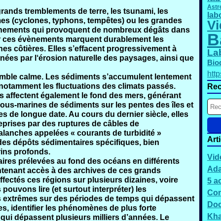
Astr
grands tremblements de terre, les tsunami, les
lab
s (cyclones, typhons, tempêtes) ou les grandes
Vi
ènements qui provoquent de nombreux dégâts dans
B
par ces évènements marquent durablement les
ones côtières. Elles s’effacent progressivement à
La
nnées par l‘érosion naturelle des paysages, ainsi que
Bio
htt
semble calme. Les sédiments s’accumulent lentement
 notamment les fluctuations des climats passés.
Rec
affectent également le fond des mers, générant
s-marines de sédiments sur les pentes des îles et
s de longue date. Au cours du dernier siècle, elles
eprises par des ruptures de câbles de
anches appelées « courants de turbidité »
Art
des dépôts sédimentaires spécifiques, bien
rins profonds.
Vid
aires prélevées au fond des océans en différents
Ada
tenant accès à des archives de ces grands
ectés ces régions sur plusieurs dizaines, voire
5 a
pouvons lire (et surtout interpréter) les
Con
extrêmes sur des périodes de temps qui dépassent
Doc
es, identifier les phénomènes de plus forte
Kh
qui dépassent plusieurs milliers d’années. Le