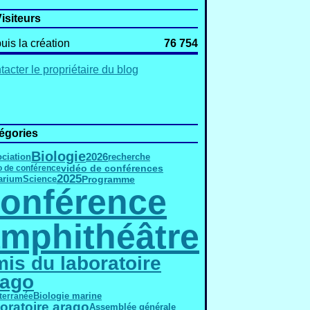
isiteurs
uis la création
76 754
acter le propriétaire du blog
égories
Biologie
2026
ciation
recherche
vidéo de conférences
o de conférence
2025
Programme
Science
arium
onférence
mphithéâtre
is du laboratoire
rago
Biologie marine
terranée
oratoire arago
Assemblée générale