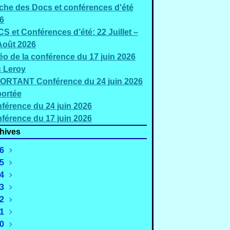
iche des Docs et conférences d'été
6
S et Conférences d’été: 22 Juillet –
Août 2026
éo de la conférence du 17 juin 2026
c Leroy
ORTANT Conférence du 24 juin 2026
ortée
férence du 24 juin 2026
férence du 17 juin 2026
hives
6
5
Août
(2)
4
uillet
Décembre
(5)
(2)
3
Juin
Novembre
Décembre
(3)
(4)
(1)
2
Mai
Octobre
Novembre
Décembre
(2)
(1)
(1)
(2)
1
Mars
Septembre
Octobre
Novembre
Décembre
(4)
(4)
(3)
(4)
(2)
0
évrier
Août
Septembre
Octobre
Novembre
Décembre
(4)
(3)
(3)
(2)
(3)
(3)