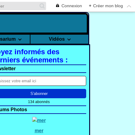
Connexion
+
Créer mon blog
rsarium
Vidéos
yez informés des
rniers événements :
sletter
134 abonnés
ums Photos
mer