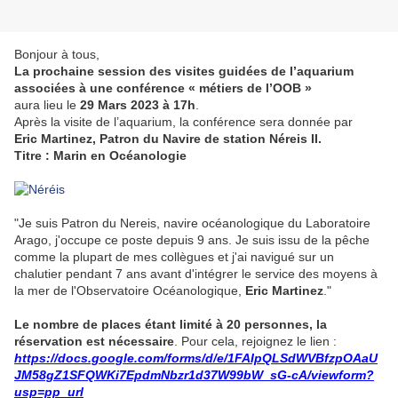
Bonjour à tous,
La prochaine session des visites guidées de l’aquarium
associées à une conférence « métiers de l’OOB »
aura lieu le
29 Mars 2023 à 17h
.
Après la visite de l’aquarium, la conférence sera donnée par
Eric Martinez, Patron du Navire de station Néreis II.
Titre : Marin en Océanologie
"Je suis Patron du Nereis, navire océanologique du Laboratoire
Arago, j'occupe ce poste depuis 9 ans. Je suis issu de la pêche
comme la plupart de mes collègues et j'ai navigué sur un
chalutier pendant 7 ans avant d'intégrer le service des moyens à
la mer de l'Observatoire Océanologique,
Eric Martinez
."
Le nombre de places étant limité à 20 personnes, la
réservation est nécessaire
. Pour cela, rejoignez le lien :
https://docs.google.com/forms/d/e/1FAIpQLSdWVBfzpOAaU
JM58gZ1SFQWKi7EpdmNbzr1d37W99bW_sG-cA/viewform?
usp=pp_url