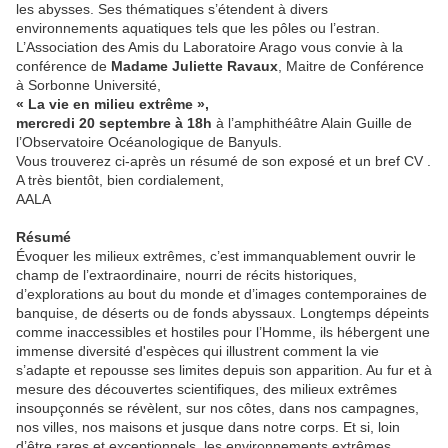
les abysses. Ses thématiques s’étendent à divers
environnements aquatiques tels que les pôles ou l’estran.
L’Association des Amis du Laboratoire Arago vous convie à la
conférence de
Madame Juliette Ravaux
, Maitre de Conférence
à Sorbonne Université,
« La vie en milieu extrême »,
mercredi 20 septembre à 18h
à l’amphithéâtre Alain Guille de
l’Observatoire Océanologique de Banyuls.
Vous trouverez ci-après un résumé de son exposé et un bref CV .
A très bientôt, bien cordialement,
AALA
Résumé
Évoquer les milieux extrêmes, c’est immanquablement ouvrir le
champ de l’extraordinaire, nourri de récits historiques,
d’explorations au bout du monde et d’images contemporaines de
banquise, de déserts ou de fonds abyssaux. Longtemps dépeints
comme inaccessibles et hostiles pour l’Homme, ils hébergent une
immense diversité d'espèces qui illustrent comment la vie
s’adapte et repousse ses limites depuis son apparition. Au fur et à
mesure des découvertes scientifiques, des milieux extrêmes
insoupçonnés se révèlent, sur nos côtes, dans nos campagnes,
nos villes, nos maisons et jusque dans notre corps. Et si, loin
d’être rares et exceptionnels, les environnements extrêmes