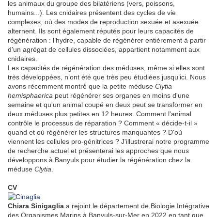
les animaux du groupe des bilatériens (vers, poissons,
humains...). Les cnidaires présentent des cycles de vie
complexes, où des modes de reproduction sexuée et asexuée
alternent. Ils sont également réputés pour leurs capacités de
régénération : l’hydre, capable de régénérer entièrement à partir
d'un agrégat de cellules dissociées, appartient notamment aux
cnidaires.
Les capacités de régénération des méduses, même si elles sont
très développées, n’ont été que très peu étudiées jusqu’ici. Nous
avons récemment montré que la petite méduse
Clytia
hemisphaerica
peut régénérer ses organes en moins d'une
semaine et qu'un animal coupé en deux peut se transformer en
deux méduses plus petites en 12 heures. Comment l'animal
contrôle le processus de réparation ? Comment « décide-t-il »
quand et où régénérer les structures manquantes ? D'où
viennent les cellules pro-génitrices ? J'illustrerai notre programme
de recherche actuel et présenterai les approches que nous
développons à Banyuls pour étudier la régénération chez la
méduse
Clytia
.
CV
Chiara Sinigaglia
a rejoint le département de Biologie Intégrative
des Organismes Marins à Banyuls-sur-Mer en 2022 en tant que