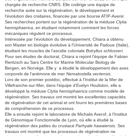
chargée de recherche CNRS. Elle codirige une équipe de
recherche axée sur la régénération, le développement et
l'évolution des cnidaires, financée par une bourse ATIP-Avenir.
Ses recherches portent sur la régénération de la méduse
Clytia
hemisphaerica
, en étudiant notamment comment les forces
mécaniques régulent ce processus.
Intéressée par l'évolution du développement, Chiara a obtenu
son Master en biologie évolutive à l'Université de Padoue (Italie),
étudiant les muscles de l'ascidie coloniale
Botryllus schlosseri
.
Pour ses études de doctorat, Chiara a rejoint l'équipe de Fabian
Rentzsch au Sars Centre for Marine Molecular Biology de
Bergen, en Norvège. Elle y a étudié le développement des axes
corporels de l'anémone de mer
Nematostella vectensis
.
Lors de son premier postdoc, effectué à l'Institut de la Mer de
Villefranche-sur-Mer, dans l'équipe d'Evelyn Houliston, elle a
développé la méduse
Clytia hemisphaerica
comme modèle de
régénération. Ses travaux ont montré les excellentes capacités
de régénération de cet animal et ont fourni les premières bases
de compréhension de ce processus.
Elle a ensuite rejoint le laboratoire de Michalis Averof, à l'Institut
de Génomique Fonctionnelle de Lyon, où elle a étudié la
régénération des pattes du crustacé
Parhyale hawaiensis
. Ses
travaux ont montré que les processus de régénération ne