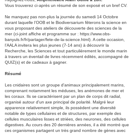
Vous trouverez ci-après un résumé de son exposé et un bref CV.
Ne manquez pas non-plus la journée du samedi 14 Octobre
durant laquelle l’OOB et le Biodiversarium fêterons la science en
vous proposant des ateliers de découverte des sciences de la
mer (ci-joint affiche et programme sur : https://www.obs-
banyuls.fr/fr/partager/fete-de-la-science.html). A cette occasion,
l’AALA invitera les plus jeunes (7-14 ans) à découvrir la
Recherche, les Sciences et tout particulièrement le monde marin
à travers un éventail de livres récemment édités, accompagné de
QUIZ(s) et de cadeaux à gagner.
Résumé
Les cnidaires sont un groupe d'animaux principalement marins,
comprenant notamment les méduses, les anémones de mer et
les coraux. Ils se caractérisent par un plan de corps dit radial,
organisé autour d'un axe principal de polarité. Malgré leur
apparence relativement simple, ils possèdent une diversité
notable de types cellulaires et de structures, par exemple des
cellules musculaires lisses et striées, des neurones, des cellules
digestives. Au cours des 20 dernières années, il a été montré que
ces organismes partagent un très grand nombre de gènes avec