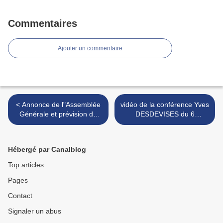
Commentaires
Ajouter un commentaire
< Annonce de l"Assemblée
vidéo de la conférence Yves
Générale et prévision du
DESDEVISES du 6
proramme de 2024
décembre 2023: les virus
marins >
Hébergé par Canalblog
Top articles
Pages
Contact
Signaler un abus