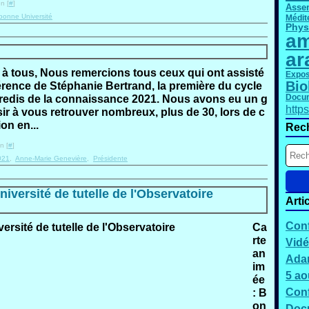
n [
#
]
Asse
bonne Université
Médit
Phys
am
ar
à tous, Nous remercions tous ceux qui ont assisté
Expos
Bio
érence de Stéphanie Bertrand, la première du cycle
Docum
redis de la connaissance 2021. Nous avons eu un g
http
sir à vous retrouver nombreux, plus de 30, lors de c
on en...
Rec
n [
#
]
021
,
Anne-Marie Genevière
,
Présidente
versité de tutelle de l'Observatoire
Arti
Conf
Ca
rte
Vidé
an
Adam
im
5 ao
ée
Conf
: B
on
Docu