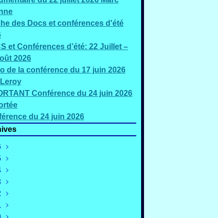
nne
che des Docs et conférences d'été
6
 et Conférences d’été: 22 Juillet –
oût 2026
o de la conférence du 17 juin 2026
 Leroy
RTANT Conférence du 24 juin 2026
ortée
érence du 24 juin 2026
ives
6
5
oût
(3)
4
illet
écembre
(5)
(2)
3
uin
ovembre
écembre
(3)
(4)
(1)
2
ai
ctobre
ovembre
écembre
(2)
(1)
(1)
(2)
1
ars
eptembre
ctobre
ovembre
écembre
(4)
(4)
(3)
(4)
(2)
0
évrier
oût
eptembre
ctobre
ovembre
écembre
(4)
(3)
(3)
(2)
(3)
(3)