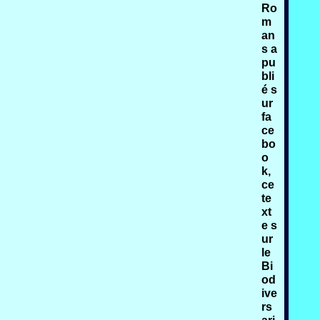
Ro
m
an
s a
pu
bli
é s
ur
fa
ce
bo
o
k,
ce
te
xt
e s
ur
le
Bi
od
ive
rs