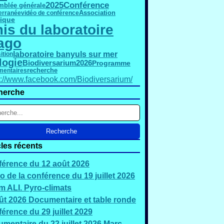
Conférence
2025
mblée générale
Association
erranée
vidéo de conférence
ique
is du laboratoire
ago
laboratoire banyuls sur mer
ition
logie
2026
Biodiversarium
Programme
entaires
recherche
s://www.facebook.com/Biodiversarium/
herche
cles récents
érence du 12 août 2026
o de la conférence du 19 juillet 2026
 ALI. Pyro-climats
ût 2026 Documentaire et table ronde
érence du 29 juillet 2029
mentaire du 22 juillet 2026 Marc