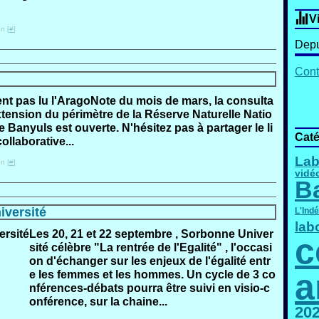
V
n [
#
]
Depu
Cont
ent pas lu l'AragoNote du mois de mars, la consulta
extension du périmètre de la Réserve Naturelle Natio
 Banyuls est ouverte. N'hésitez pas à partager le li
Caté
ollaborative...
Lab
n [
#
]
vidé
B
versité
L'Ind
lab
Les 20, 21 et 22 septembre , Sorbonne Univer
c
sité célèbre "La rentrée de l'Egalité" , l'occasi
on d'échanger sur les enjeux de l'égalité entr
a
e les femmes et les hommes. Un cycle de 3 co
nférences-débats pourra être suivi en visio-c
onférence, sur la chaine...
20