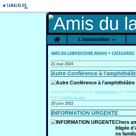
Home
L'association
AMIS DU LABORATOIRE ARAGO
>
CATEGORIES
21 mai 2024
Autre Conférence à l'amphithéât
Posté par Amis Arago à 11:04 -
Commentaires [
…
]
- Permalie
Tags:
Conférences amie
29 juin 2022
INFORMATION URGENTE
Chers am
bligée d
ns famil