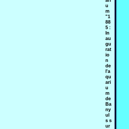
ari
u
m
"1
88
5 :
In
au
gu
rat
io
n
de
l'a
qu
ari
u
m
de
Ba
ny
ul
s s
ur