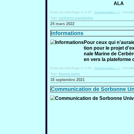
ALA
Posté par Amis Arago à 14:30 -
Commentaires [
…
]
- Permalie
Tags:
conférence amphithéâtre
24 mars 2022
Informations
Pour ceux qui n'aurai
tion pour le projet d'
nale Marine de Cerbère
en vers la plateforme c
Posté par Amis Arago à 12:09 -
Commentaires [
…
]
- Permalie
Tags:
Réserve marine
18 septembre 2021
Communication de Sorbonne Uni