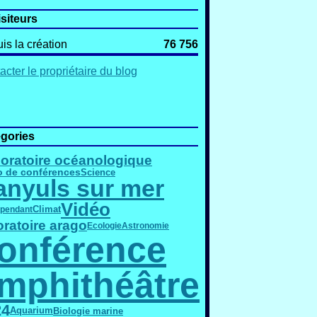
isiteurs
is la création
76 756
acter le propriétaire du blog
gories
oratoire océanologique
o de conférences
Science
anyuls sur mer
Vidéo
épendant
Climat
oratoire arago
Ecologie
Astronomie
onférence
mphithéâtre
24
Biologie marine
Aquarium