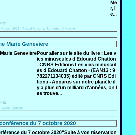
Me
r, l
e...
n [
#
]
,
Voeux
,
2021
,
Pascal Romans
,
Sorbonne Université
ne Marie Genevière
Pour aller sur le site du livre : Les v
ies minuscules d'Edouard Chatton
- CNRS Editions Les vies minuscul
es d'Edouard Chatton - (EAN13 : 9
782271134035) édité par CNRS Edi
tions - Apparus sur notre planète il
y a plus d'un milliard d'années, on l
es trouve...
n [
#
]
,
Livres
,
Lecture
a conférence du 7 octobre 2020
"Suite à vos réservation