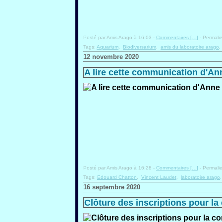
Posté par Amis Arago à 16:03 -
Commentaires [
…
]
- Permalie
Tags:
Aquarium
,
Biodiversarium
,
amis du laboratoire arago
12 novembre 2020
A lire cette communication d'An
Posté par Amis Arago à 16:28 -
Commentaires [
…
]
- Permalie
Tags:
Edouard Chatton
,
Vincent Laudet
,
laboratoire arago
16 septembre 2020
Clôture des inscriptions pour l