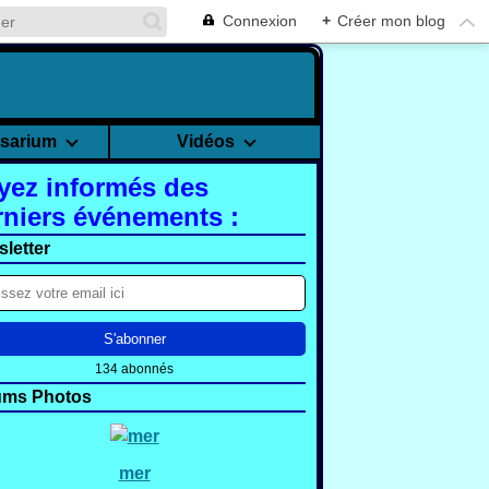
Connexion
+
Créer mon blog
rsarium
Vidéos
yez informés des
rniers événements :
letter
134 abonnés
ums Photos
mer