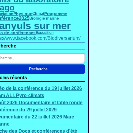
rago
Physique
Programme
ciation
Climat
férence
2025
Biologie marine
anyuls sur mer
éo de conférences
Exposition
ps://www.facebook.com/Biodiversarium/
herche
icles récents
éo de la conférence du 19 juillet 2026
m ALI. Pyro-climats
oût 2026 Documentaire et table ronde
férence du 29 juillet 2029
umentaire du 22 juillet 2026 Marc
anne
iche des Docs et conférences d'été