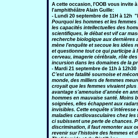
A cette occasion,
l'OOB vous invite à
l'amphithéâtre Alain Guille
:
-
Lundi 20 septembre de 11H à 12h "M
Pourquoi les hommes et les femmes 
les capacités intellectuelles des ho
scientifiques, le débat est vif car mas
recherche biologique aux dernières a
mène l'enquête et secoue les idées r
et questionne tout ce qui participe à 
cerveau, imagerie cérébrale, rôle d
incursion dans les domaines de la pré
-
Mardi 21 septembre de 11h à 12h30 
C’est une fatalité sournoise et méco
monde, des milliers de femmes meur
croyait que les femmes vivaient plu
avantage s’amenuise d’année en anné
hommes en mauvaise santé. Moins bi
soignées, elles échappent aux radar
invisibles. Cette enquête s'intéresse
maladies cardiovasculaires chez les 
ci subissent une perte de chances. 
discrimination, il faut remonter aux or
revenir sur l'histoire des femmes et