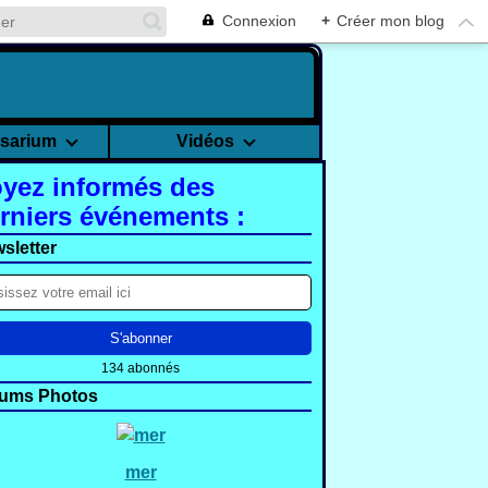
Connexion
+
Créer mon blog
rsarium
Vidéos
yez informés des
rniers événements :
sletter
134 abonnés
ums Photos
mer