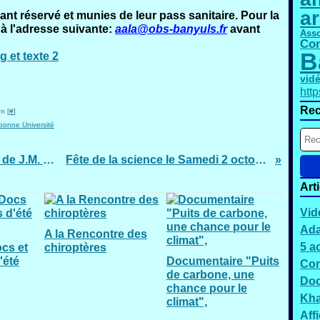
a
nt réservé et munies de leur pass sanitaire. Pour la
 à l'adresse suivante:
aala@obs-banyuls.fr
avant
Asso
Con
B
vid
htt
Rec
n [
#
]
bonne Université
vidéo de la conférence du 01/09/21 de J.M. TARASCON sur les batteries
Fête de la science le Samedi 2 octobre au Laboratoire Arago
Art
Vid
Ada
A la Rencontre des
5 a
ocs et
chiroptères
'été
Documentaire "Puits
Con
de carbone, une
Doc
chance pour le
Kh
climat",
Aff