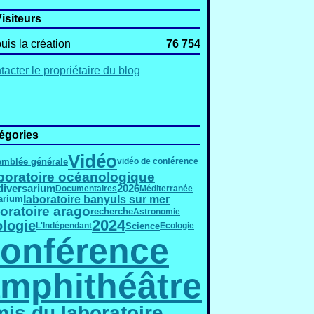
isiteurs
uis la création
76 754
acter le propriétaire du blog
égories
Vidéo
mblée générale
vidéo de conférence
boratoire océanologique
diversarium
2026
Documentaires
Méditerranée
laboratoire banyuls sur mer
arium
oratoire arago
recherche
Astronomie
2024
ologie
Science
L'Indépendant
Ecologie
onférence
mphithéâtre
is du laboratoire