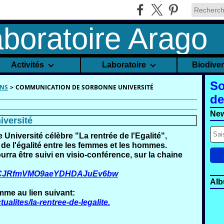
Activités
Laboratoire
Biodive
So
NS
>
COMMUNICATION DE SORBONNE UNIVERSITÉ
de
New
versité
Université célèbre "La rentrée de l'Egalité"
,
 de l'égalité entre les femmes et les hommes.
rra être suivi en visio-conférence, sur la chaine
l/UCJRfmVMO9aeYDHDAJuEv6bw
Alb
mme au lien suivant:
ualites/la-rentree-de-legalite
.