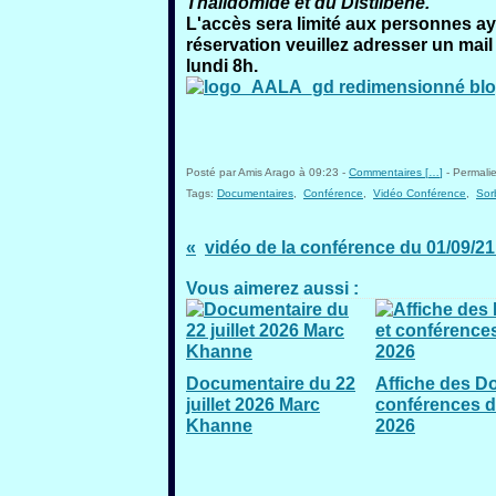
Thalidomide et du Distilbène.
L'accès sera limité aux personnes aya
réservation veuillez adresser un mail
lundi 8h.
Posté par Amis Arago à 09:23 -
Commentaires [
…
]
- Permalie
Tags:
Documentaires
,
Conférence
,
Vidéo Conférence
,
Sor
Vous aimerez aussi :
Documentaire du 22
Affiche des D
juillet 2026 Marc
conférences d
Khanne
2026