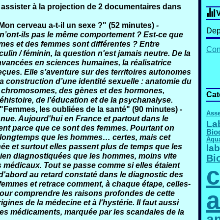
 assister à la projection de 2 documentaires dans
V
on cerveau a-t-il un sexe ?"
(52 minutes)
-
Dep
n’ont-ils pas le même comportement ? Est-ce que
mmes et des femmes sont différentes ? Entre
Cont
culin / féminin, la question n'est jamais neutre. De la
vancées en sciences humaines, la réalisatrice
eçues. Elle s’aventure sur des territoires autonomes
la construction d’une identité sexuelle : anatomie du
es chromosomes, des gènes et des hormones,
Cat
histoire, de l’éducation et de la psychanalyse.
"Femmes, les oubliées de la santé"
(90 minutes) -
Asse
nnue. Aujourd'hui en France et partout dans le
La
ent parce que ce sont des femmes. Pourtant on
Bio
s longtemps que les hommes… certes, mais cet
Aqu
e et surtout elles passent plus de temps que les
lab
en diagnostiquées que les hommes, moins vite
Bi
s médicaux. Tout se passe comme si elles étaient
c
 d'abord au retard constaté dans le diagnostic des
femmes et retrace comment, à chaque étape, celles-
a
Pour comprendre les raisons profondes de cette
igines de la médecine et à l'hystérie. Il faut aussi
 des médicaments, marquée par les scandales de la
am