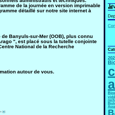
onnels administratifs et techniques.
gramme de la journée en version imprimable
V
ramme détaillé sur notre site internet à
Dep
Cont
 de Banyuls-sur-Mer (OOB), plus connu
ago ", est placé sous la tutelle conjointe
Centre National de la Recherche
Cat
202
Bi
c
ormation autour de vous.
a
Bio
vid
rech
Biol
Asse
B
n [
#
]