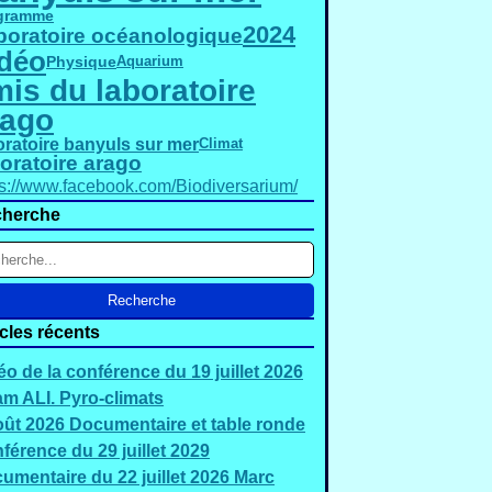
gramme
2024
boratoire océanologique
déo
Physique
Aquarium
is du laboratoire
rago
oratoire banyuls sur mer
Climat
oratoire arago
ps://www.facebook.com/Biodiversarium/
herche
icles récents
éo de la conférence du 19 juillet 2026
m ALI. Pyro-climats
oût 2026 Documentaire et table ronde
férence du 29 juillet 2029
umentaire du 22 juillet 2026 Marc