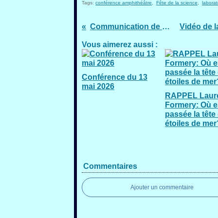
Tags:
conférence amphithéâtre
,
Fête de la science
,
laborat
Communication de Sorbonne Université
Vous aimerez aussi :
Conférence du 13
mai 2026
RAPPEL Laur
Formery: Où e
passée la tête
étoiles de mer
Commentaires
Ajouter un commentaire