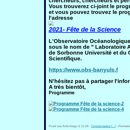
chercheurs, chercheurs et pers
Vous trouverez ci-joint le pro
et vous pouvez trouvez le prog
l'adresse
2021- Fête de la Science
L'Observatoire Océanologique
sous le nom de " Laboratoire Ar
de Sorbonne Université et du 
Scientifique.
https://www.obs-banyuls.f
N'hésitez pas à partager l'inf
A très bientôt,
Programme
Posté par Amis Arago à 11:29 -
Commentaires [
…
]
- Permalie