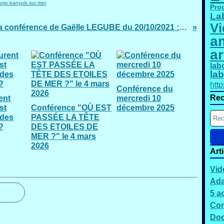
oire banyuls sur mer
Pro
La
Vi
Vidéo de la conférence de Gaëlle LEGUBE du 20/10/2021 : cassures de l'ADN dans la lutte contre le cancer
am
a
lab
lab
htt
Conférence du
Rec
ent
mercredi 10
st
Conférence "OÙ EST
décembre 2025
 des
PASSÉE LA TÊTE
?
DES ETOILES DE
MER ?" le 4 mars
2026
Art
Vid
Ada
5 a
Con
Doc