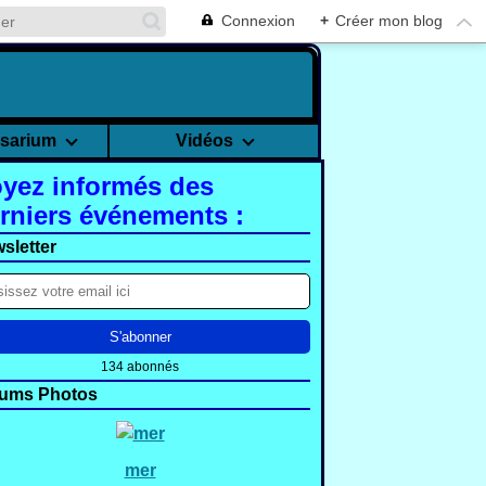
Connexion
+
Créer mon blog
rsarium
Vidéos
yez informés des
rniers événements :
sletter
134 abonnés
ums Photos
mer