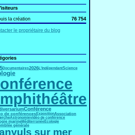
isiteurs
uis la création
76 754
acter le propriétaire du blog
égories
5
2026
Science
Documentaires
L'Indépendant
ologie
onférence
mphithéâtre
Conférence
diversarium
éo de conférences
Association
Exposition
erche
Astronomie
vidéo de conférence
ogie marine
Méditerranée
Ecologie
mblée générale
anyuls sur mer