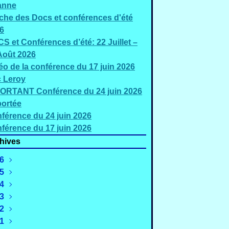
anne
iche des Docs et conférences d'été
6
S et Conférences d’été: 22 Juillet –
Août 2026
éo de la conférence du 17 juin 2026
c Leroy
ORTANT Conférence du 24 juin 2026
ortée
férence du 24 juin 2026
férence du 17 juin 2026
hives
6
5
Août
(2)
4
uillet
Décembre
(5)
(2)
3
Juin
Novembre
Décembre
(3)
(4)
(1)
2
Mai
Octobre
Novembre
Décembre
(2)
(1)
(1)
(2)
1
Mars
Septembre
Octobre
Novembre
Décembre
(4)
(4)
(3)
(4)
(2)