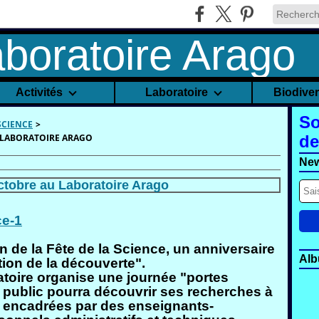
Activités
Laboratoire
Biodive
So
SCIENCE
>
U LABORATOIRE ARAGO
de
New
octobre au Laboratoire Arago
on de la Fête de la Science, un anniversaire
Alb
ion de la découverte".
toire organise une journée "portes
e public pourra découvrir ses recherches à
s, encadrées par des enseignants-