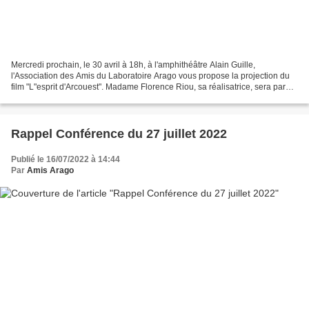
Mercredi prochain, le 30 avril à 18h, à l'amphithéâtre Alain Guille,
l'Association des Amis du Laboratoire Arago vous propose la projection du
film "L"esprit d'Arcouest". Madame Florence Riou, sa réalisatrice, sera parmi
nous pour le présenter et animer...
Rappel Conférence du 27 juillet 2022
Publié le 16/07/2022 à 14:44
Par
Amis Arago