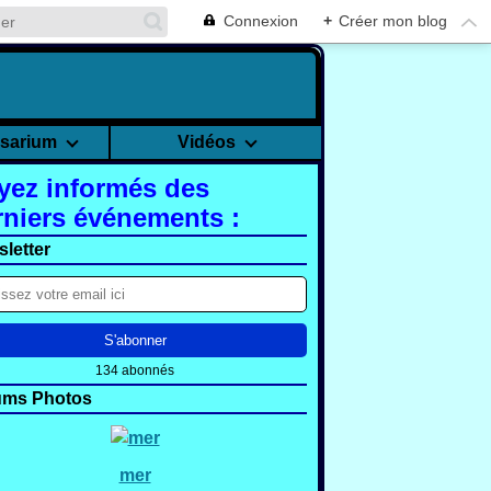
Connexion
+
Créer mon blog
rsarium
Vidéos
yez informés des
rniers événements :
letter
134 abonnés
ums Photos
mer