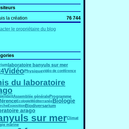
isiteurs
is la création
76 744
acter le propriétaire du blog
gories
laboratoire banyuls sur mer
rium
Vidéo
24
Physique
vidéo de conférence
is du laboratoire
ago
Programme
Assemblée générale
épendant
Biologie
férence
Ecologie
Méditerranée
Biodiversarium
rche
Exposition
oratoire arago
anyuls sur mer
Climat
gie marine