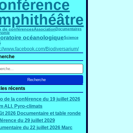
onférence
mphithéâtre
o de conférences
Association
Documentaires
nomie
oratoire océanologique
Science
5
s://www.facebook.com/Biodiversarium/
herche
cles récents
o de la conférence du 19 juillet 2026
 ALI. Pyro-climats
ût 2026 Documentaire et table ronde
érence du 29 juillet 2029
mentaire du 22 juillet 2026 Marc