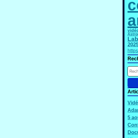
c
a
vidé
Astro
Lab
202
http
Rec
Arti
Vidé
Adam
5 ao
Conf
Docu