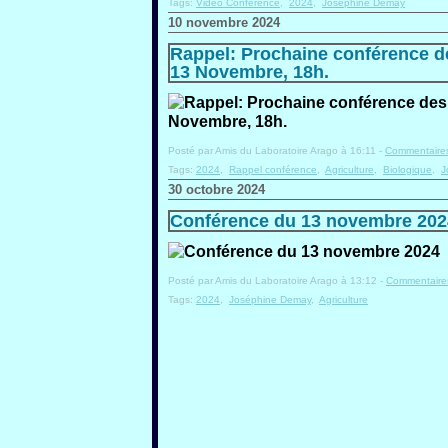
Tags:
Vidéo Conférence
,
2024
,
Joséphine Demay
10 novembre 2024
Rappel: Prochaine conférence d
13 Novembre, 18h.
Posté par Amis du Laboratoire Arago à 16:11 -
Commentaires
Tags:
2024
,
Rappel conférence
,
Agriculture
,
Biologique
,
J
30 octobre 2024
Conférence du 13 novembre 202
Posté par Amis du Laboratoire Arago à 13:12 -
Commentaires
Tags:
2024
,
Joséphine Demay
,
Agriculture