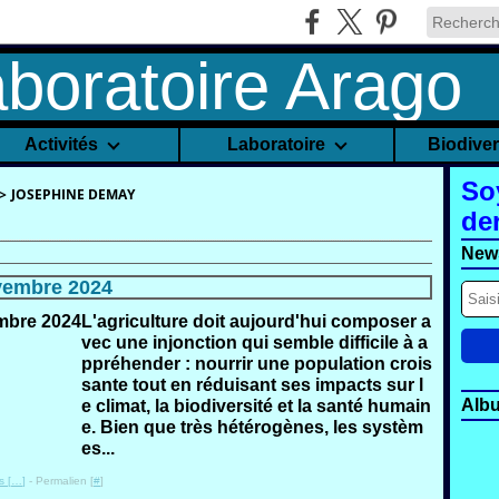
Activités
Laboratoire
Biodive
So
>
JOSEPHINE DEMAY
de
News
vembre 2024
L'agriculture doit aujourd'hui composer a
vec une injonction qui semble difficile à a
ppréhender : nourrir une population crois
sante tout en réduisant ses impacts sur l
Alb
e climat, la biodiversité et la santé humain
e. Bien que très hétérogènes, les systèm
es...
 [
…
]
- Permalien [
#
]