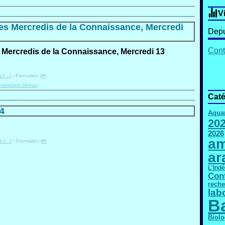
V
es Mercredis de la Connaissance, Mercredi
Depu
Cont
 [
…
]
- Permalien [
#
]
oséphine Demay
Caté
4
Aqua
20
2026
am
 [
…
]
- Permalien [
#
]
ar
L'Ind
Con
reche
lab
B
Biolo