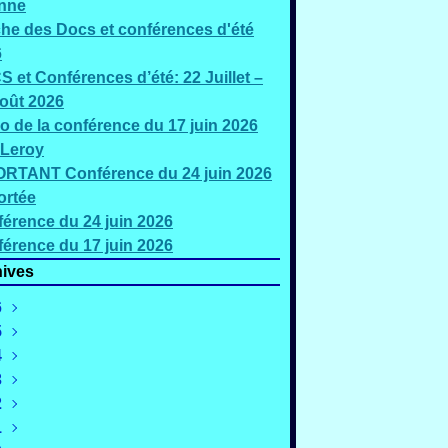
nne
che des Docs et conférences d'été
6
 et Conférences d’été: 22 Juillet –
oût 2026
o de la conférence du 17 juin 2026
 Leroy
RTANT Conférence du 24 juin 2026
ortée
érence du 24 juin 2026
érence du 17 juin 2026
ives
6
5
oût
(2)
4
illet
écembre
(5)
(2)
3
uin
ovembre
écembre
(3)
(4)
(1)
2
ai
ctobre
ovembre
écembre
(2)
(1)
(1)
(2)
1
ars
eptembre
ctobre
ovembre
écembre
(4)
(4)
(3)
(4)
(2)