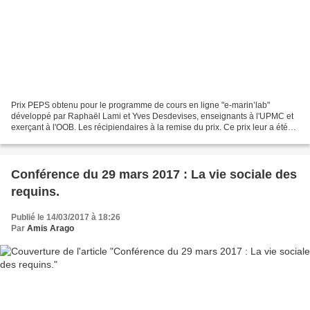
Prix PEPS obtenu pour le programme de cours en ligne "e-marin’lab"
développé par Raphaël Lami et Yves Desdevises, enseignants à l'UPMC et
exerçant à l'OOB. Les récipiendaires à la remise du prix. Ce prix leur a été
remis mardi dernier à Jussieu lors des...
Conférence du 29 mars 2017 : La vie sociale des
requins.
Publié le 14/03/2017 à 18:26
Par
Amis Arago