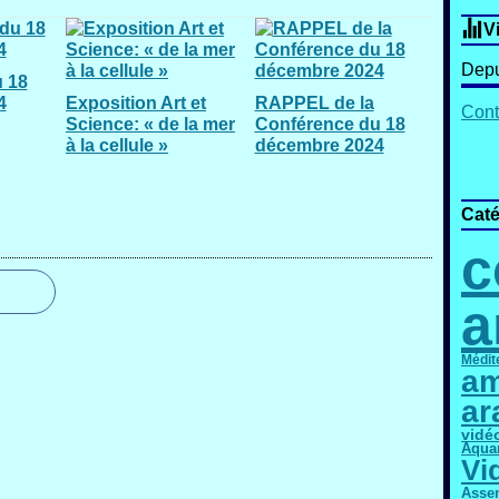
V
Depu
 18
4
Exposition Art et
RAPPEL de la
Cont
Science: « de la mer
Conférence du 18
à la cellule »
décembre 2024
Caté
c
a
Médit
am
ar
vidé
Aqua
Vi
Asse