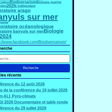
Biodiversarium
iation
Biologie marine
2025
ition
L'Indépendant
oratoire arago
anyuls sur mer
nomie
oratoire océanologique
Biologie
ratoire banyuls sur mer
2024
s://www.facebook.com/Biodiversarium/
herche
cles récents
érence du 12 août 2026
o de la conférence du 19 juillet 2026
 ALI. Pyro-climats
ût 2026 Documentaire et table ronde
érence du 29 juillet 2029