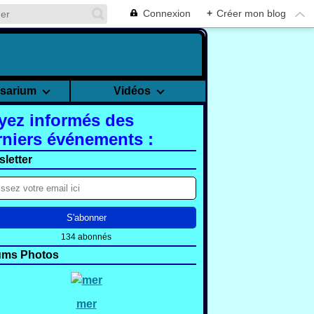
Connexion
+
Créer mon blog
rsarium
Vidéos
yez informés des
rniers événements :
letter
134 abonnés
ums Photos
mer