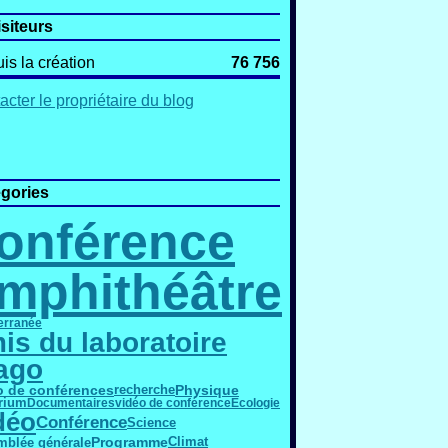
isiteurs
is la création
76 756
acter le propriétaire du blog
gories
onférence
mphithéâtre
erranée
is du laboratoire
ago
o de conférences
Physique
recherche
rium
Documentaires
vidéo de conférence
Ecologie
déo
Conférence
Science
Programme
mblée générale
Climat