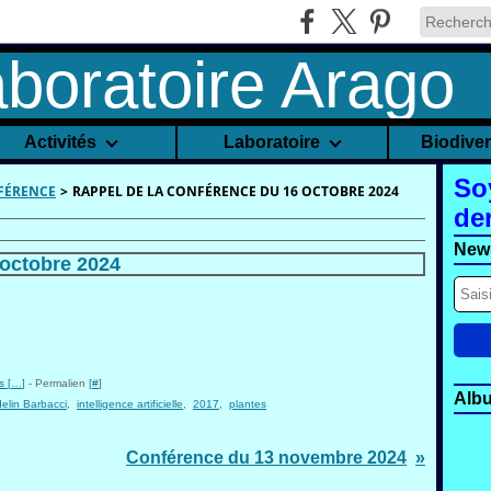
Activités
Laboratoire
Biodive
So
FÉRENCE
>
RAPPEL DE LA CONFÉRENCE DU 16 OCTOBRE 2024
de
News
octobre 2024
 [
…
]
- Permalien [
#
]
Alb
elin Barbacci
,
intelligence artificielle
,
2017
,
plantes
Conférence du 13 novembre 2024