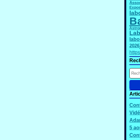
Assoc
Expos
lab
B
Astro
Lab
labo
2026
http
Rec
Arti
Conf
Vidé
Adam
5 ao
Conf