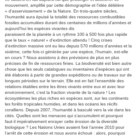
mouvement, amplifié par cette démographie et l’idée délétère
« d’asservissement » de la Nature. En trois-quatre siècles,
l’humanité aura épuisé la totalité des ressources combustibles
fossiles accumulées durant des centaines de millions d’années et
aujourd’hui les espèces vivantes dis
paraissent de la planète à un rythme 100 à 500 fois plus rapide
que le taux « naturel » d’extinction attendu ! Cinq crises
d’extinction massive ont eu lieu depuis 570 millions d’années et la
sixième, cette fois-ci générée par une espèce, l’humain, est-elle
en cours ? Nous assistons à des prévisions de plus en plus
précises de fin de ressources finies. La biodiversité est bien autre
chose que les seuls catalogues ou inventaires d’espèces qui ont
été élaborés à partir de grandes expéditions ou de travaux sur de
longues périodes sur le terrain. Elle est en fait l’ensemble des
relations établies entre les êtres vivants entre eux et avec leur
environnement, c’est la fraction vivante de la nature ! Les
écosystèmes les plus riches en espèces sont, sur les continents
les forêts tropicales humides, et dans les océans les récifs
coralliens. Depuis 2007, l’humanité à basculé vers la vie dans les
cités. Quelles sont les menaces qui s’accumulent et pourquoi
faut-il impérativement enrayer cette érosion de la diversité
biologique ? Les Nations Unies avaient fixé l’année 2010 pour
l’arrêt de cette érosion et nous avons échoué : alors, pourquoi