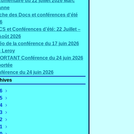
umentaire du 22 juillet 2026 Marc
anne
iche des Docs et conférences d'été
6
S et Conférences d’été: 22 Juillet –
Août 2026
éo de la conférence du 17 juin 2026
c Leroy
ORTANT Conférence du 24 juin 2026
ortée
férence du 24 juin 2026
hives
6
5
Août
(3)
4
uillet
Décembre
(5)
(2)
3
Juin
Novembre
Décembre
(3)
(4)
(1)
2
Mai
Octobre
Novembre
Décembre
(2)
(1)
(1)
(2)
1
Mars
Septembre
Octobre
Novembre
Décembre
(4)
(4)
(3)
(4)
(2)
0
évrier
Août
Septembre
Octobre
Novembre
Décembre
(4)
(3)
(3)
(2)
(3)
(3)