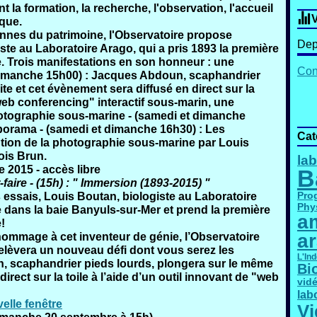
 la formation, la recherche, l'observation, l'accueil
V
ique.
nnes du patrimoine
, l'
Observatoire
propose
Dep
iste au Laboratoire Arago, qui a pris 1893 la première
 Trois manifestations en son honneur : une
Cont
dimanche 15h00) : Jacques Abdoun, scaphandrier
te et cet évènement sera diffusé en direct sur la
"web conferencing" interactif sous-marin, une
hotographie sous-marine - (samedi et dimanche
porama - (samedi et dimanche 16h30) : Les
Cat
ntion de la photographie sous-marine par Louis
ois Brun.
lab
2015 - accès libre
B
aire - (15h) : " Immersion (1893-2015) "
Pro
essais, Louis Boutan, biologiste au Laboratoire
Phy
 dans la baie Banyuls-sur-Mer et prend la première
am
!
a
hommage à cet inventeur de génie, l’Observatoire
lèvera un nouveau défi dont vous serez les
L'In
n, scaphandrier pieds lourds, plongera sur le même
Bi
irect sur la toile à l’aide d’un outil innovant de "web
vid
lab
Vi