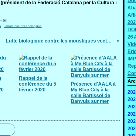
Doc
président de la Federació Catalana per la Cultura i
Kh
Aff
n [
#
]
202
n
,
Laboratoire océanologique
DOC
26 
Lutte biologique contre les moustiques vecteurs de maladies par Anne Marie GODFRIN ESTEVENON
Vid
Eri
IMP
Rep
Con
u
Rappel de la
Arc
conférence du 5
Présence d'AALA à
20
février 2020
My Blue City à la
202
salle Bartissol de
202
Banyuls sur mer
202
J
202
202
202
202
F