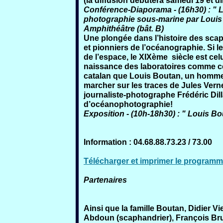
(la diffusion débutera samedi 19 et 
Conférence-Diaporama - (16h30) : " L
photographie sous-marine par Louis
Amphithéâtre (bât. B)
Une plongée dans l’histoire des scap
et pionniers de l’océanographie. Si l
de l’espace, le XIXème siècle est ce
naissance des laboratoires comme cel
catalan que Louis Boutan, un homme 
marcher sur les traces de Jules Vern
journaliste-photographe Frédéric Dil
d’océanophotographie!
Exposition - (10h-18h30) : " Louis B
Information : 04.68.88.73.23 / 73.00
Télécharger et imprimer le program
Partenaires
Ainsi que la famille Boutan, Didier Vi
Abdoun (scaphandrier), François Bru