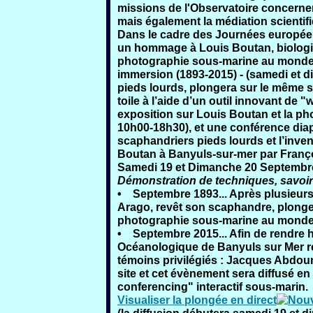
missions de l'Observatoire concernent
mais également la médiation scientif
Dans le cadre des
Journées europée
un
hommage à Louis Boutan
, biolog
photographie sous-marine au monde.
immersion (1893-2015) - (samedi et 
pieds lourds, plongera sur le même si
toile à l’aide d’un outil innovant de 
exposition sur Louis Boutan et la p
10h00-18h30), et une conférence dia
scaphandriers pieds lourds et l’inve
Boutan à Banyuls-sur-mer par Franç
Samedi 19 et Dimanche 20 Septembre 
Démonstration de techniques, savoir-f
• Septembre 1893... Après plusieurs 
Arago, revêt son scaphandre, plonge
photographie sous-marine au monde
• Septembre 2015... Afin de rendre 
Océanologique de Banyuls sur Mer re
témoins privilégiés : Jacques Abdou
site et cet évènement sera diffusé en d
conferencing" interactif sous-marin.
Visualiser la plongée en direct