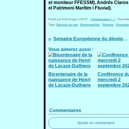
et moniteur FFESSM), Andrés Claros (
el Patrimoni Marítim i Fluvial).
Posté par Amis Arago à 00:57 -
Commentaires [
…
]
- Permalie
Tags:
Banyuls sur mer
,
Photographies
,
Plongée
,
Expositio
Semaine Européenne du développement durable 2015 30 mai au 5 juin 2015
Vous aimerez aussi :
Bicentenaire de la
Conférence d
naissance de Henri
mercredi 2
de Lacaze-Duthiers
septembre 20
Commentaires
Ajouter un commentaire