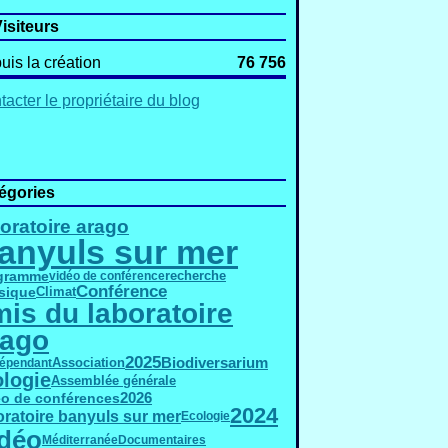
isiteurs
uis la création
76 756
acter le propriétaire du blog
égories
oratoire arago
anyuls sur mer
gramme
vidéo de conférence
recherche
Conférence
sique
Climat
is du laboratoire
rago
2025
Biodiversarium
Association
dépendant
ologie
Assemblée générale
2026
éo de conférences
2024
oratoire banyuls sur mer
Ecologie
déo
Méditerranée
Documentaires