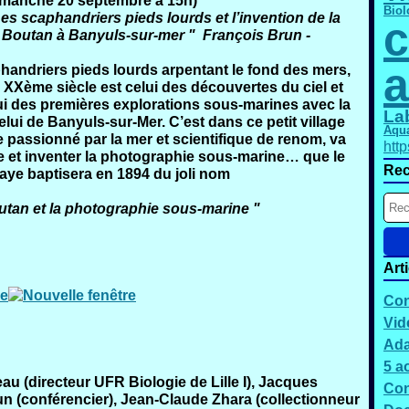
dimanche 20 septembre à 15h)
Biol
es scaphandriers pieds lourds et l’invention de la
c
 Boutan à Banyuls-sur-mer " François Brun -
a
handriers pieds lourds arpentant le fond des mers,
e XXème siècle est celui des découvertes du ciel et
lui des premières explorations sous-marines avec la
La
ui de Banyuls-sur-Mer. C’est dans ce petit village
Aqu
passionné par la mer et scientifique de renom, va
htt
e et inventer la photographie sous-marine… que le
Rec
laye baptisera en 1894 du joli nom
outan et la photographie sous-marine "
Art
me
Con
Vid
Ada
5 a
eau (directeur UFR Biologie de Lille I), Jacques
Con
n (conférencier), Jean-Claude Zhara (collectionneur