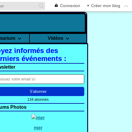
Connexion
+
Créer mon blog
rsarium
Vidéos
yez informés des
rniers événements :
sletter
134 abonnés
ums Photos
mer