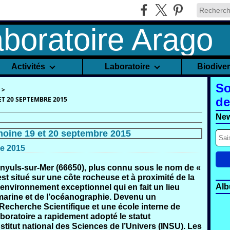
Activités
Laboratoire
Biodive
So
>
T 20 SEPTEMBRE 2015
de
New
oine 19 et 20 septembre 2015
e 2015
yuls-sur-Mer (66650), plus connu sous le nom de «
st situé sur une côte rocheuse et à proximité de la
Alb
n environnement exceptionnel qui en fait un lieu
e marine et de l’océanographie. Devenu un
 Recherche Scientifique et une école interne de
laboratoire a rapidement adopté le statut
titut national des Sciences de l’Univers (INSU). Les