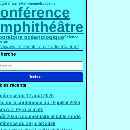
ogie marine
Astronomie
Exposition
onférence
mphithéâtre
boratoire océanologique
Science
arium
ps://www.facebook.com/Biodiversarium/
herche
icles récents
férence du 12 août 2026
éo de la conférence du 19 juillet 2026
m ALI. Pyro-climats
oût 2026 Documentaire et table ronde
férence du 29 juillet 2029