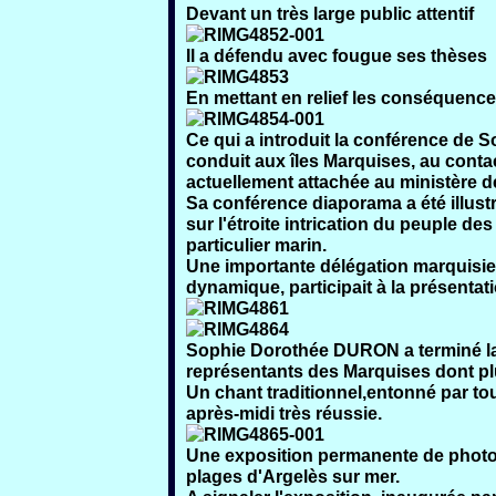
Devant un très large public attentif
Il a défendu avec fougue ses thèses
En mettant en relief les conséquences
Ce qui a introduit la conférence de
S
conduit aux îles Marquises, au conta
actuellement attachée au ministère de
Sa conférence diaporama a été illust
sur l'étroite intrication du peuple d
particulier marin.
Une importante délégation marquisi
dynamique, participait à la présentati
Sophie Dorothée DURON
a terminé l
représentants des Marquises dont p
Un chant traditionnel,entonné par tous
après-midi très réussie.
Une exposition permanente de photos 
plages d'Argelès sur mer.