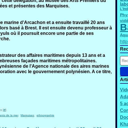
ar cette délégation, au Musée des Arts Premiers du
lab
sées et présentes des Marquises.
L'In
Phy
vid
ogie marine d'Arcachon et a ensuite travaillé 20 ans
B
alors basé à Brest. Il est ensuite devenu professeur à
yuls où il poursuit encore une partie de ses
Aqu
rche.
htt
Rec
ateur des affaires maritimes depuis 13 ans et a
ombreuses façades maritimes métropolitaines.
olynésienne de l'Agence nationale des aires marines
oration avec le gouvernement polynésien. A ce titre,
Art
Vid
Ada
5 a
Con
n [
#
]
ants de la mer
,
Marquises
,
ethnographie
Doc
Kh