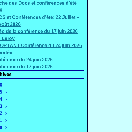
iche des Docs et conférences d'été
6
S et Conférences d’été: 22 Juillet –
Août 2026
éo de la conférence du 17 juin 2026
c Leroy
ORTANT Conférence du 24 juin 2026
ortée
férence du 24 juin 2026
férence du 17 juin 2026
hives
6
5
Août
(2)
4
uillet
Décembre
(5)
(2)
3
Juin
Novembre
Décembre
(3)
(4)
(1)
2
Mai
Octobre
Novembre
Décembre
(2)
(1)
(1)
(2)
1
Mars
Septembre
Octobre
Novembre
Décembre
(4)
(4)
(3)
(4)
(2)
0
évrier
Août
Septembre
Octobre
Novembre
Décembre
(4)
(3)
(3)
(2)
(3)
(3)