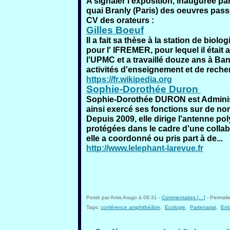
A signaler l'exposition, inaugurée p
quai Branly (Paris) des oeuvres pas
CV des orateurs :
Gilles Boeuf
Il a fait sa thèse à la station de biol
pour l' IFREMER, pour lequel il était 
l'UPMC et a travaillé douze ans à Ban
activités d'enseignement et de reche
https://fr.wikipedia.org
Sophie-Dorothée Duron
Sophie-Dorothée DURON est Administr
ainsi exercé ses fonctions sur de n
Depuis 2009, elle dirige l'antenne p
protégées dans le cadre d'une collab
elle a coordonné ou pris part à de...
http://www.lelephant-larevue.fr
Posté par Amis Arago à 08:31 -
Commentaires [
…
]
- Permalie
Tags:
conférence amphithéâtre
,
Ecologie
,
Partenariat
,
Enf