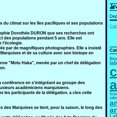
V
Dep
 du climat sur les îles pacifiques et ses populations
Cont
ophie Dorothée DURON
que ses recherches ont
ct des populations pendant 5 ans. Elle est
 l'écologie.
rée par de magnifiques photographies. Elle a insisté
Cat
es Marquises et de sa culture avec son biotope en
Bio
lab
enne "Motu Haka", menée par un chef de délégation
c
on.
a
a conférence en s'intégréant au groupe des
lusieurs académiciens marquisiens.
 les participants de la délégation, a clos cette
Scie
vidé
am
des Marquises se tient, pour la saison, le long des
a
La