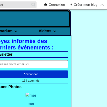
Connexion
+
Créer mon blog
rsarium
Vidéos
yez informés des
rniers événements :
sletter
134 abonnés
ums Photos
mer