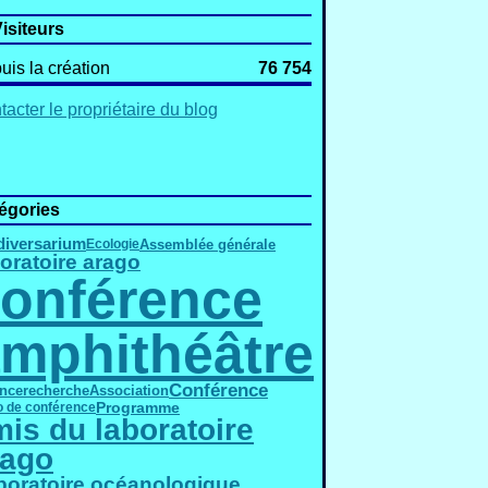
isiteurs
uis la création
76 754
acter le propriétaire du blog
égories
diversarium
Assemblée générale
Ecologie
oratoire arago
onférence
mphithéâtre
Conférence
nce
Association
recherche
Programme
o de conférence
is du laboratoire
rago
boratoire océanologique