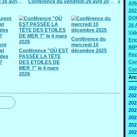
Conférence grand public le samedi 16 avril 2016, amphithéâtre A.Guille
Conférence du vendredi 29 avril 2016 à la SALLE NOVELTY
Aff
202
DOC
26 
Vid
Conférence du
Eri
ent
mercredi 10
IMP
st
Conférence "OÙ EST
décembre 2025
Rep
 des
PASSÉE LA TÊTE
Con
?
DES ETOILES DE
MER ?" le 4 mars
Con
2026
Arc
202
202
202
J
202
202
202
202
F