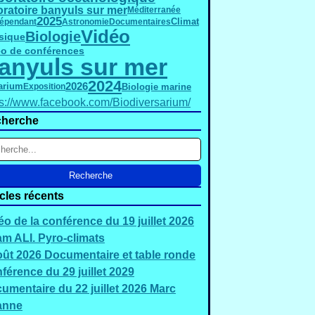
oratoire banyuls sur mer
Méditerranée
2025
dépendant
Astronomie
Documentaires
Climat
Vidéo
Biologie
sique
éo de conférences
anyuls sur mer
2024
2026
Biologie marine
arium
Exposition
ps://www.facebook.com/Biodiversarium/
herche
icles récents
éo de la conférence du 19 juillet 2026
m ALI. Pyro-climats
oût 2026 Documentaire et table ronde
férence du 29 juillet 2029
umentaire du 22 juillet 2026 Marc
anne