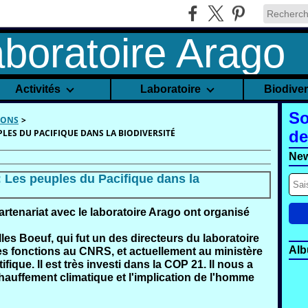
Activités
Laboratoire
Biodive
So
IONS
>
LES DU PACIFIQUE DANS LA BIODIVERSITÉ
de
New
 Les peuples du Pacifique dans la
artenariat avec
le laboratoire Arago
ont organisé
lles Boeuf
,
qui fut un des directeurs du laboratoire
Alb
s fonctions au CNRS, et actuellement au ministère
fique. Il est très investi dans la COP 21. Il nous a
échauffement climatique et l'implication de l'homme