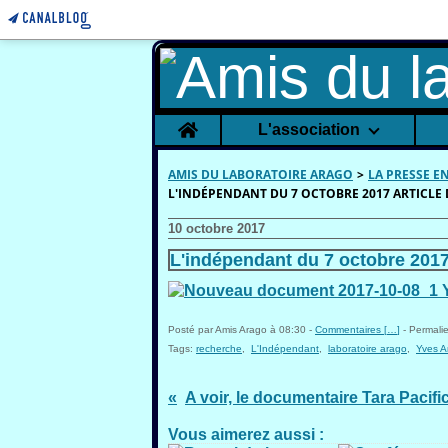
Home
L'association
AMIS DU LABORATOIRE ARAGO
>
LA PRESSE E
L'INDÉPENDANT DU 7 OCTOBRE 2017 ARTICLE 
10 octobre 2017
L'indépendant du 7 octobre 2017
Posté par Amis Arago à 08:30 -
Commentaires [
…
]
- Permalie
Tags:
recherche
,
L'Indépendant
,
laboratoire arago
,
Yves A
A voir, le documentaire Tara Pacifi
Vous aimerez aussi :