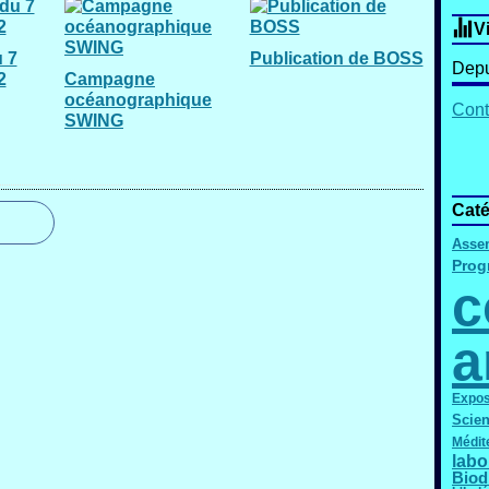
V
 7
Publication de BOSS
Depu
2
Campagne
océanographique
Cont
SWING
Caté
Asse
Pro
c
a
Expos
Scie
Médit
labo
Biod