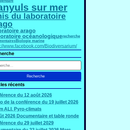
épendant
anyuls sur mer
is du laboratoire
ago
oratoire arago
oratoire océanologique
recherche
Biologie marine
entaires
s://www.facebook.com/Biodiversarium/
herche
cles récents
érence du 12 août 2026
o de la conférence du 19 juillet 2026
 ALI. Pyro-climats
ût 2026 Documentaire et table ronde
érence du 29 juillet 2029
mentaire du 22 juillet 2026 Marc