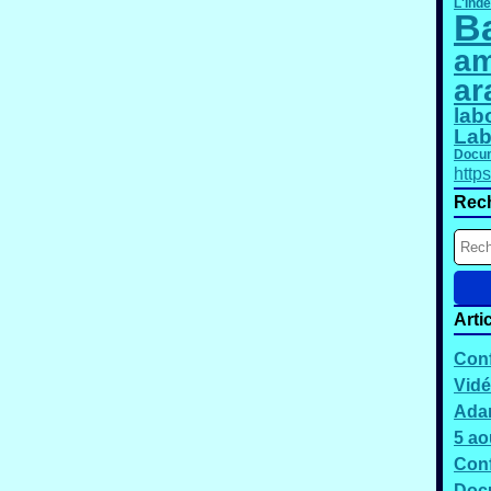
L'Ind
B
am
ar
lab
Lab
Docum
http
Rec
Arti
Conf
Vidé
Adam
5 ao
Conf
Docu