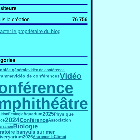
isiteurs
is la création
76 756
acter le propriétaire du blog
gories
mblée générale
vidéo de conférence
Vidéo
gramme
vidéo de conférences
onférence
mphithéâtre
2025
Physique
ition
Ecologie
Aquarium
2024
Conférence
nce
Association
Biologie
erranée
ratoire banyuls sur mer
2026
iversarium
Astronomie
Climat