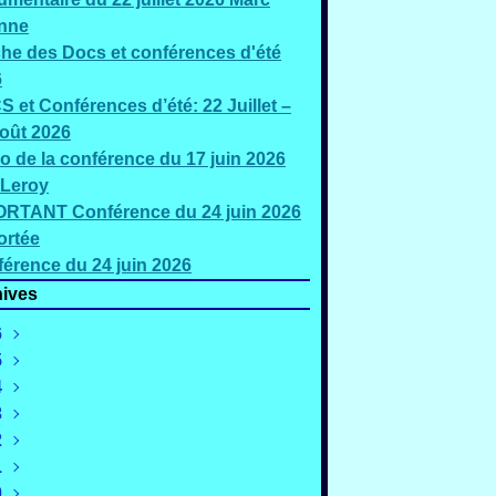
nne
che des Docs et conférences d'été
6
 et Conférences d’été: 22 Juillet –
oût 2026
o de la conférence du 17 juin 2026
 Leroy
RTANT Conférence du 24 juin 2026
ortée
érence du 24 juin 2026
ives
6
5
oût
(3)
4
illet
écembre
(5)
(2)
3
uin
ovembre
écembre
(3)
(4)
(1)
2
ai
ctobre
ovembre
écembre
(2)
(1)
(1)
(2)
1
ars
eptembre
ctobre
ovembre
écembre
(4)
(4)
(3)
(4)
(2)
0
évrier
oût
eptembre
ctobre
ovembre
écembre
(4)
(3)
(3)
(2)
(3)
(3)