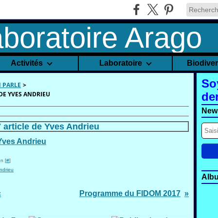
Activités
Laboratoire
Biodive
So
N PARLE
>
DE YVES ANDRIEU
de
News
 article de Yves Andrieu
n [
#
]
ndrieu
Alb
c
Programme du FIDOM 2017