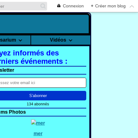
Connexion
+
Créer mon blog
rsarium
Vidéos
yez informés des
rniers événements :
letter
134 abonnés
ums Photos
mer