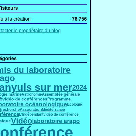
isiteurs
uis la création
76 756
acter le propriétaire du blog
égories
is du laboratoire
rago
anyuls sur mer
2024
ogie marine
Assemblée générale
Astronomie
5
vidéo de conférences
Programme
boratoire océanologique
Ecologie
6
Association
recherche
Méditerranée
férence
L'Indépendant
vidéo de conférence
Vidéo
laboratoire arago
sique
onférence