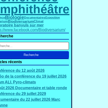
mphithéâtre
Biologie
nce
Documentaires
Exposition
Biodiversarium
arium
Climat
oratoire banyuls sur mer
ps://www.facebook.com/Biodiversarium/
herche
icles récents
férence du 12 août 2026
éo de la conférence du 19 juillet 2026
m ALI. Pyro-climats
oût 2026 Documentaire et table ronde
férence du 29 juillet 2029
umentaire du 22 juillet 2026 Marc
anne