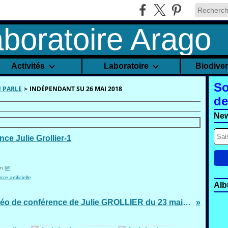
Activités
Laboratoire
Biodive
So
N PARLE
>
INDÉPENDANT SU 26 MAI 2018
de
New
n [
#
]
nce artificielle
Alb
Vidéo de conférence de Julie GROLLIER du 23 mai 2018