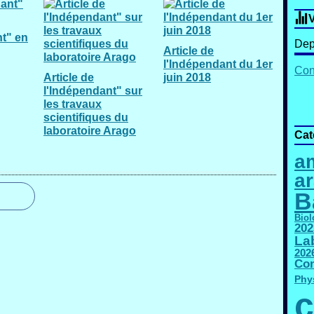
V
t" en
Dep
Article de
l'Indépendant du 1er
Cont
Article de
juin 2018
l'Indépendant" sur
les travaux
scientifiques du
laboratoire Arago
Cat
am
a
B
Biol
202
La
202
Con
Phy
c