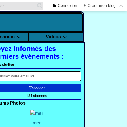
Connexion
+
Créer mon blog
rsarium
Vidéos
yez informés des
rniers événements :
sletter
134 abonnés
ums Photos
mer