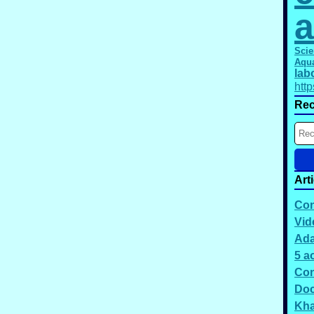
a
Scie
Aqu
lab
htt
Rec
Art
Con
Vid
Ada
5 a
Con
Doc
Kh