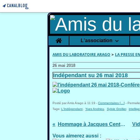
Home
L'association
AMIS DU LABORATOIRE ARAGO
>
LA PRESSE E
26 mai 2018
Indépendant su 26 mai 2018
Posté par Amis Arago à 11:19 -
Commentaires [
…
]
- Permalie
Tags:
L'Indépendant
,
Yves Andrieu
,
Sylvie Grollier
,
intellige
Hommage à Jacques Centelles
Vous aimerez aussi :