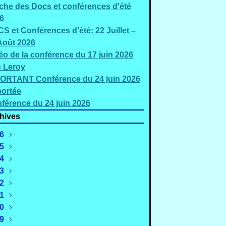
iche des Docs et conférences d'été
6
S et Conférences d’été: 22 Juillet –
Août 2026
éo de la conférence du 17 juin 2026
c Leroy
ORTANT Conférence du 24 juin 2026
ortée
férence du 24 juin 2026
hives
6
5
Août
(3)
4
uillet
Décembre
(5)
(2)
3
Juin
Novembre
Décembre
(3)
(4)
(1)
2
Mai
Octobre
Novembre
Décembre
(2)
(1)
(1)
(2)
1
Mars
Septembre
Octobre
Novembre
Décembre
(4)
(4)
(3)
(4)
(2)
0
évrier
Août
Septembre
Octobre
Novembre
Décembre
(4)
(3)
(3)
(2)
(3)
(3)
9
anvier
uillet
Août
Septembre
Octobre
Novembre
Décembre
(8)
(3)
(4)
(5)
(2)
(2)
(6)