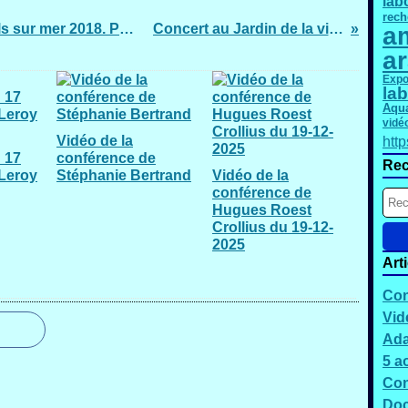
lab
rech
Forum des associations de Banyuls sur mer 2018. Participation de notre association "Les amis du laboratoire Arago"
Concert au Jardin de la villa Wintrebert le 22 septembre 2018
am
a
Expo
lab
Aqu
vidé
Vidéo de la
htt
 17
conférence de
Rec
 Leroy
Stéphanie Bertrand
Vidéo de la
conférence de
Hugues Roest
Crollius du 19-12-
2025
Art
Con
Vid
Ada
5 a
Con
Doc