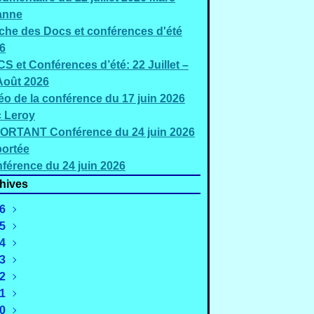
anne
iche des Docs et conférences d'été
6
S et Conférences d’été: 22 Juillet –
Août 2026
éo de la conférence du 17 juin 2026
c Leroy
ORTANT Conférence du 24 juin 2026
ortée
férence du 24 juin 2026
hives
6
5
Août
(3)
4
uillet
Décembre
(5)
(2)
3
Juin
Novembre
Décembre
(3)
(4)
(1)
2
Mai
Octobre
Novembre
Décembre
(2)
(1)
(1)
(2)
1
Mars
Septembre
Octobre
Novembre
Décembre
(4)
(4)
(3)
(4)
(2)
0
évrier
Août
Septembre
Octobre
Novembre
Décembre
(4)
(3)
(3)
(2)
(3)
(3)