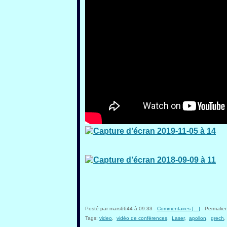
Posté par mars6644 à 09:33 -
Commentaires [
…
]
- Permalien
Tags:
video
,
vidéo de conférences
,
Laser
,
apollon
,
grech