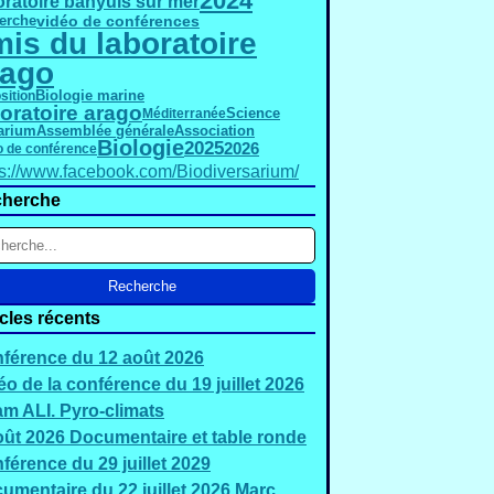
2024
oratoire banyuls sur mer
vidéo de conférences
erche
is du laboratoire
rago
Biologie marine
sition
oratoire arago
Science
Méditerranée
Assemblée générale
Association
arium
Biologie
2025
2026
o de conférence
ps://www.facebook.com/Biodiversarium/
herche
icles récents
férence du 12 août 2026
éo de la conférence du 19 juillet 2026
m ALI. Pyro-climats
oût 2026 Documentaire et table ronde
férence du 29 juillet 2029
umentaire du 22 juillet 2026 Marc