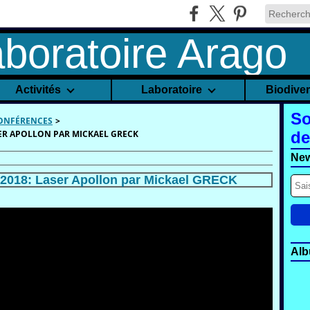
Activités
Laboratoire
Biodive
So
CONFÉRENCES
>
SER APOLLON PAR MICKAEL GRECK
de
New
 2018: Laser Apollon par Mickael GRECK
Alb