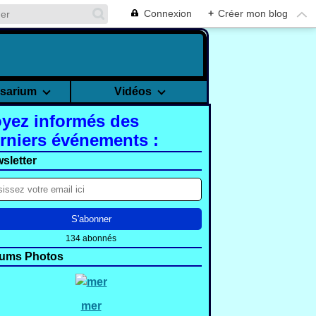
Connexion
+
Créer mon blog
rsarium
Vidéos
yez informés des
rniers événements :
sletter
134 abonnés
ums Photos
mer