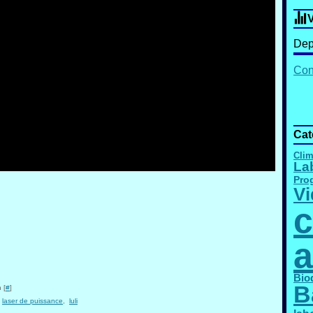
V
Dep
Cont
Cat
Clim
La
Pro
Vi
c
a
Bio
B
 [
#
]
,
laser de puissance
,
luli