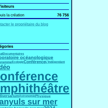
isiteurs
uis la création
76 756
acter le propriétaire du blog
égories
at
Documentaires
boratoire océanologique
Conférence
gramme
Ecologie
L'Indépendant
déo
onférence
mphithéâtre
diversarium
Physique
Astronomie
anyuls sur mer