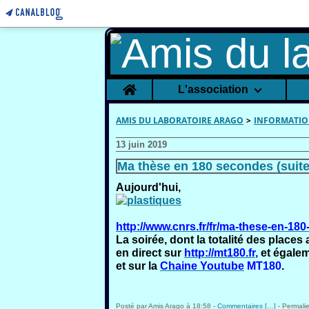
Home
L'association
AMIS DU LABORATOIRE ARAGO
>
INFORMATIO
13 juin 2019
Ma thèse en 180 secondes (suite
Aujourd'hui,
http://www.cnrs.fr/fr/ma-these-en-180
La soirée, dont la totalité des place
en direct sur
http://mt180.fr
,
et égalem
et sur la
Chaine Youtube
MT180
.
Posté par Amis Arago à 18:58 -
Commentaires [
…
]
- Permalie