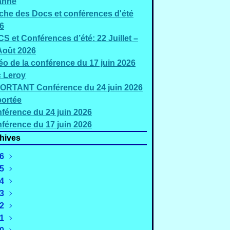
anne
iche des Docs et conférences d'été
6
S et Conférences d’été: 22 Juillet –
Août 2026
éo de la conférence du 17 juin 2026
c Leroy
ORTANT Conférence du 24 juin 2026
ortée
férence du 24 juin 2026
férence du 17 juin 2026
hives
6
5
Août
(2)
4
uillet
Décembre
(5)
(2)
3
Juin
Novembre
Décembre
(3)
(4)
(1)
2
Mai
Octobre
Novembre
Décembre
(2)
(1)
(1)
(2)
1
Mars
Septembre
Octobre
Novembre
Décembre
(4)
(4)
(3)
(4)
(2)