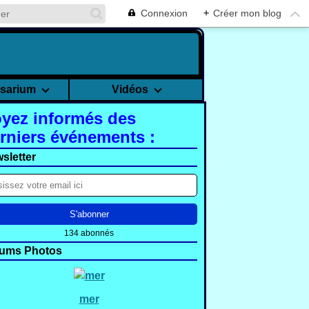
Connexion
+
Créer mon blog
rsarium
Vidéos
yez informés des
rniers événements :
sletter
134 abonnés
ums Photos
mer