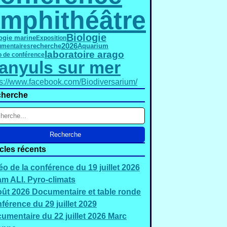
mphithéâtre
Biologie
ogie marine
Exposition
2026
mentaires
recherche
Aquarium
laboratoire arago
o de conférence
anyuls sur mer
ps://www.facebook.com/Biodiversarium/
herche
icles récents
éo de la conférence du 19 juillet 2026
m ALI. Pyro-climats
oût 2026 Documentaire et table ronde
férence du 29 juillet 2029
umentaire du 22 juillet 2026 Marc