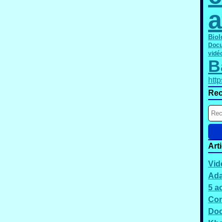
a
Biol
Docu
vidé
B
htt
Rec
Art
Vid
Ada
5 a
Con
Doc