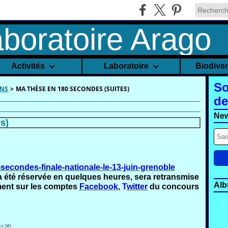
Activités
Laboratoire
Biodive
So
NS
>
MA THÈSE EN 180 SECONDES (SUITES)
de
New
s)
-secondes-finale-nationale-le-13-juin-grenoble
s a été réservée en quelques heures, sera retransmise
Alb
ent sur les comptes
Facebook
, T
witter
du concours
n [
#
]