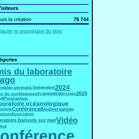
isiteurs
uis la création
76 744
acter le propriétaire du blog
égories
is du laboratoire
rago
2024
mblée générale
L'Indépendant
2025
éo de conférences
Ecologie
Méditerranée
Programme
at
boratoire océanologique
Conférence
Biodiversarium
onomie
sique
Association
Vidéo
oratoire banyuls sur mer
nce
onférence