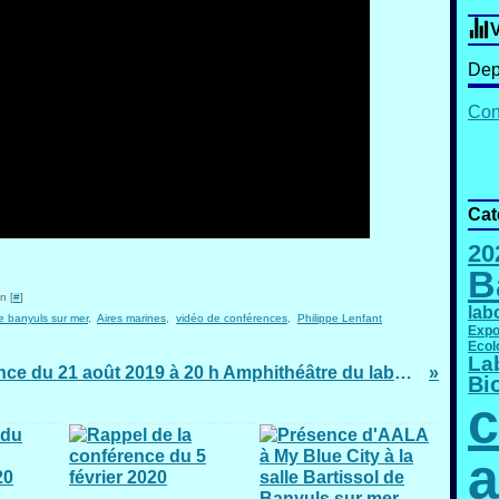
V
Dep
Cont
Cat
20
B
n [
#
]
lab
re banyuls sur mer
,
Aires marines
,
vidéo de conférences
,
Philippe Lenfant
Expo
Ecol
La
Conférence du 21 août 2019 à 20 h Amphithéâtre du laboratoire Arago
Bi
c
a