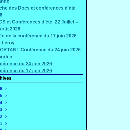
anne
iche des Docs et conférences d'été
6
S et Conférences d’été: 22 Juillet –
Août 2026
éo de la conférence du 17 juin 2026
c Leroy
ORTANT Conférence du 24 juin 2026
ortée
férence du 24 juin 2026
férence du 17 juin 2026
hives
6
5
Août
(2)
4
uillet
Décembre
(5)
(2)
3
Juin
Novembre
Décembre
(3)
(4)
(1)
2
Mai
Octobre
Novembre
Décembre
(2)
(1)
(1)
(2)
1
Mars
Septembre
Octobre
Novembre
Décembre
(4)
(4)
(3)
(4)
(2)