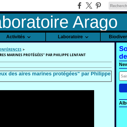
Activités
Laboratoire
Biodive
So
CONFÉRENCES
>
IRES MARINES PROTÉGÉES" PAR PHILIPPE LENFANT
de
New
eux des aires marines protégées" par Philippe
Alb