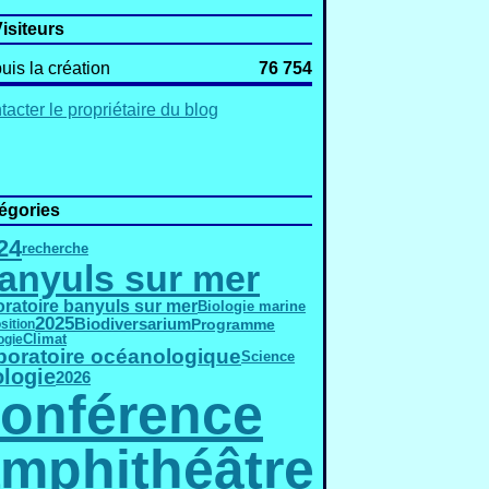
isiteurs
uis la création
76 754
acter le propriétaire du blog
égories
24
recherche
anyuls sur mer
oratoire banyuls sur mer
Biologie marine
2025
Biodiversarium
Programme
sition
ogie
Climat
boratoire océanologique
Science
ologie
2026
onférence
mphithéâtre