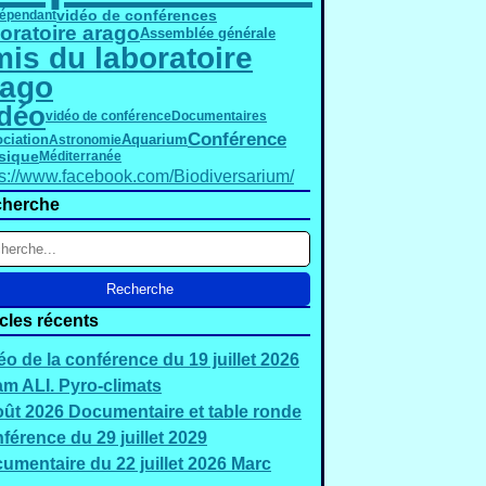
vidéo de conférences
dépendant
oratoire arago
Assemblée générale
is du laboratoire
rago
déo
vidéo de conférence
Documentaires
Conférence
ciation
Astronomie
Aquarium
sique
Méditerranée
ps://www.facebook.com/Biodiversarium/
herche
icles récents
éo de la conférence du 19 juillet 2026
m ALI. Pyro-climats
oût 2026 Documentaire et table ronde
férence du 29 juillet 2029
umentaire du 22 juillet 2026 Marc