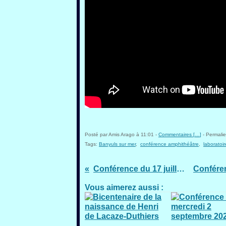
Posté par Amis Arago à 11:01 -
Commentaires [
…
]
- Permalie
Tags:
Banyuls sur mer
,
conférence amphithéâtre
,
laboratoi
Conférence du 17 juillet 2019
Vous aimerez aussi :