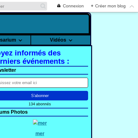
Connexion
+
Créer mon blog
rsarium
Vidéos
yez informés des
rniers événements :
sletter
134 abonnés
ums Photos
mer