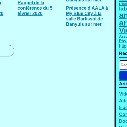
u
Rappel de la
L'In
lab
conférence du 5
Présence d'AALA à
am
20
février 2020
My Blue City à la
salle Bartissol de
a
Banyuls sur mer
Vi
Asso
Phy
htt
Rec
Art
Vid
Ada
5 a
Con
Doc