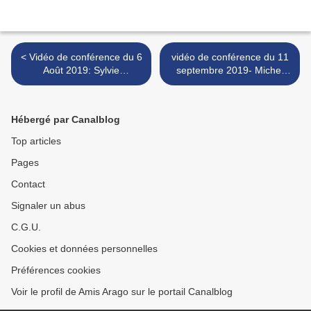
< Vidéo de conférence du 6
vidéo de conférence du 11
Août 2019: Sylvie
septembre 2019- Michel
VAUCLAIR " Musique des
LATROCHE -terres rares >
étoiles"
Hébergé par Canalblog
Top articles
Pages
Contact
Signaler un abus
C.G.U.
Cookies et données personnelles
Préférences cookies
Voir le profil de Amis Arago sur le portail Canalblog