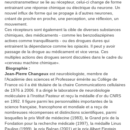
neurotransmetteur se lie au récepteur, celui-ci change de forme
entrainant une réponse chimique ou électrique du neurone. Un
nouvel influx de forme qui se propage à d’autres neurones,
créant de proche en proche, une perception, une réflexion, un
mouvement.
Ces récepteurs sont également la cible de diverses substances
chimiques, des médicaments - comme les benzodiazépines
actives comme tranquillisants - ou des drogues dures qui
entrainent la dépendance comme les opiacés. Il peut y avoir
passage de la drogue au médicament et vice versa. Ces
multiples actions des drogues seront discutées dans le cadre du
«cerveau machine chimique».
Biographie :
Jean-Pierre Changeux
est neurobiologiste, membre de
l’Académie des sciences et Professeur émérite au Collège de
France où il a été titulaire de la chaire Communications cellulaires
de 1976 à 2006. Il a dirigé le laboratoire de neurobiologie
moléculaire à l'Institut Pasteur et reçu la médaille d'or du CNRS
en 1992. Il figure parmi les personnalités importantes de la
science française, francophone et mondiale et a reçu de
nombreuses récompenses et distinctions scientifiques, parmi
lesquelles le prix Wolf de médecine (1983), le Grand prix de la
Fondation pour la recherche médicale (1997), la médaille Linus
Pauling (1999), le prix Balzan (2001) et le prix Albert Einstein