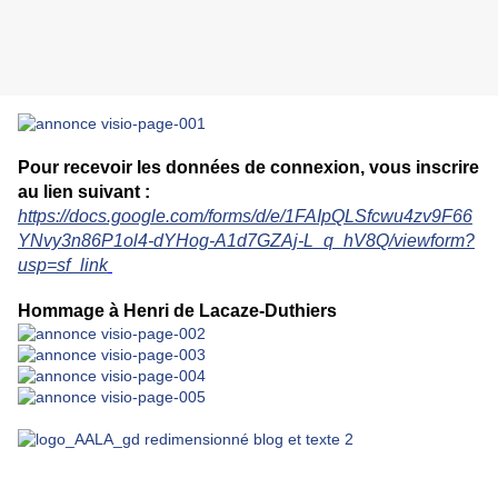
Pour recevoir les données de connexion, vous inscrire
au lien suivant :
https://docs.google.com/forms/d/e/1FAIpQLSfcwu4zv9F66
YNvy3n86P1ol4-dYHog-A1d7GZAj-L_q_hV8Q/viewform?
usp=sf_link
Hommage à Henri de Lacaze-Duthiers