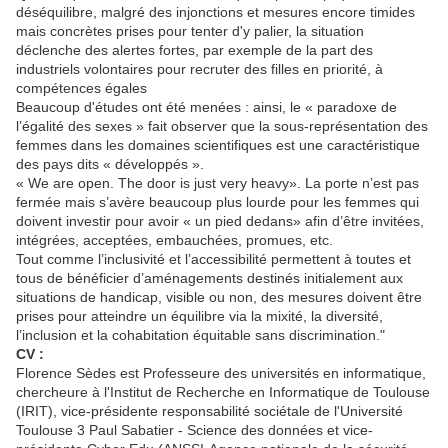
déséquilibre, malgré des injonctions et mesures encore timides
mais concrètes prises pour tenter d'y palier, la situation
déclenche des alertes fortes, par exemple de la part des
industriels volontaires pour recruter des filles en priorité, à
compétences égales
Beaucoup d'études ont été menées : ainsi, le « paradoxe de
l’égalité des sexes » fait observer que la sous-représentation des
femmes dans les domaines scientifiques est une caractéristique
des pays dits « développés ».
« We are open. The door is just very heavy». La porte n’est pas
fermée mais s’avère beaucoup plus lourde pour les femmes qui
doivent investir pour avoir « un pied dedans» afin d’être invitées,
intégrées, acceptées, embauchées, promues, etc.
Tout comme l’inclusivité et l’accessibilité permettent à toutes et
tous de bénéficier d’aménagements destinés initialement aux
situations de handicap, visible ou non, des mesures doivent être
prises pour atteindre un équilibre via la mixité, la diversité,
l’inclusion et la cohabitation équitable sans discrimination."
CV :
Florence Sèdes est Professeure des universités en informatique,
chercheure à l'Institut de Recherche en Informatique de Toulouse
(IRIT), vice-présidente responsabilité sociétale de l'Université
Toulouse 3 Paul Sabatier - Science des données et vice-