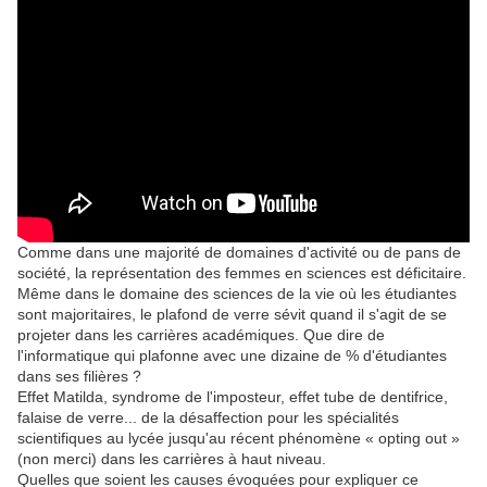
Comme dans une majorité de domaines d'activité ou de pans de
société, la représentation des femmes en sciences est déficitaire.
Même dans le domaine des sciences de la vie où les étudiantes
sont majoritaires, le plafond de verre sévit quand il s'agit de se
projeter dans les carrières académiques. Que dire de
l'informatique qui plafonne avec une dizaine de % d'étudiantes
dans ses filières ?
Effet Matilda, syndrome de l'imposteur, effet tube de dentifrice,
falaise de verre... de la désaffection pour les spécialités
scientifiques au lycée jusqu'au récent phénomène « opting out »
(non merci) dans les carrières à haut niveau.
Quelles que soient les causes évoquées pour expliquer ce