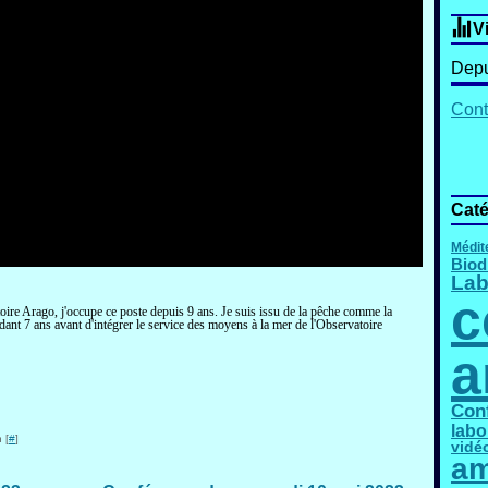
V
Depu
Cont
Caté
Médit
Biod
Lab
c
ire Arago, j'occupe ce poste depuis 9 ans. Je suis issu de la pêche comme la
ndant 7 ans avant d'intégrer le service des moyens à la mer de l'Observatoire
a
Con
labo
 [
#
]
vidé
am