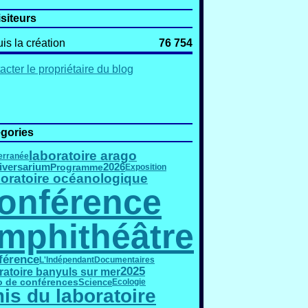
isiteurs
is la création
76 754
acter le propriétaire du blog
gories
laboratoire arago
erranée
iversarium
Programme
2026
Exposition
oratoire océanologique
onférence
mphithéâtre
férence
L'Indépendant
Documentaires
2025
ratoire banyuls sur mer
o de conférences
Science
Ecologie
is du laboratoire