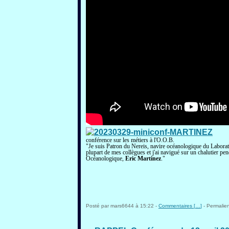
conférence sur les métiers à l'O.O.B.
"Je suis Patron du Nereis, navire océanologique du Laborato
plupart de mes collègues et j'ai navigué sur un chalutier pe
Océanologique,
Eric Martinez
."
Posté par mars6644 à 15:22 -
Commentaires [
…
]
- Permalien