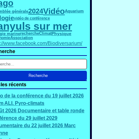
ago
Vidéo
2024
mblée générale
Aquarium
logie
vidéo de conférence
anyuls sur mer
Physique
gie marine
recherche
Climat
Association
nomie
s://www.facebook.com/Biodiversarium/
herche
cles récents
o de la conférence du 19 juillet 2026
 ALI. Pyro-climats
ût 2026 Documentaire et table ronde
érence du 29 juillet 2029
mentaire du 22 juillet 2026 Marc
nne