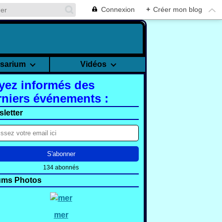
Connexion
+
Créer mon blog
rsarium
Vidéos
yez informés des
rniers événements :
letter
134 abonnés
ums Photos
mer