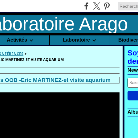
Activités
Laboratoire
Biodive
So
CONFÉRENCES
>
IC MARTINEZ-ET VISITE AQUARIUM
de
News
rs OOB -Eric MARTINEZ-et visite aquarium
Alb