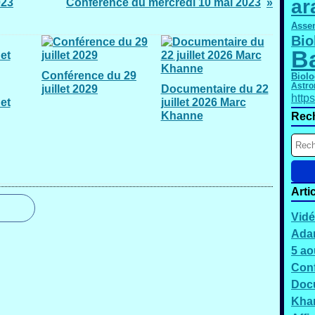
ar
023
Conférence du mercredi 10 mai 2023
Asse
Bio
B
Conférence du 29
Biolo
Astro
juillet 2029
Documentaire du 22
http
et
juillet 2026 Marc
Khanne
Rec
Arti
Vidé
Adam
5 ao
Conf
Docu
Kha