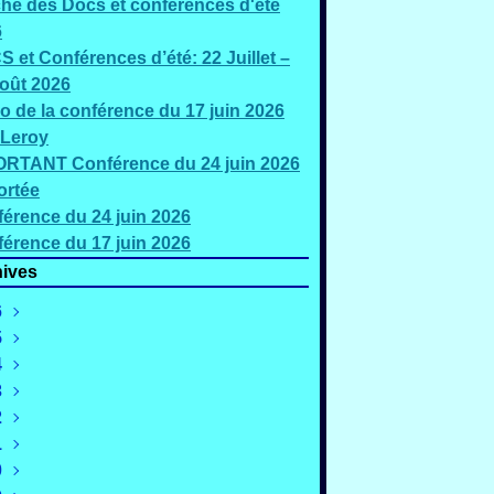
che des Docs et conférences d'été
6
 et Conférences d’été: 22 Juillet –
oût 2026
o de la conférence du 17 juin 2026
 Leroy
RTANT Conférence du 24 juin 2026
ortée
érence du 24 juin 2026
érence du 17 juin 2026
ives
6
5
oût
(2)
4
illet
écembre
(5)
(2)
3
uin
ovembre
écembre
(3)
(4)
(1)
2
ai
ctobre
ovembre
écembre
(2)
(1)
(1)
(2)
1
ars
eptembre
ctobre
ovembre
écembre
(4)
(4)
(3)
(4)
(2)
0
évrier
oût
eptembre
ctobre
ovembre
écembre
(4)
(3)
(3)
(2)
(3)
(3)