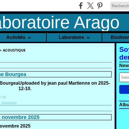
Activités
Laboratoire
Biodive
So
>
ACOUSTIQUE
de
News
me Bourgea
Uploaded by jean paul Martienne on 2025-
12-10.
n [
#
]
,
Acoustique
Alb
2 novembre 2025