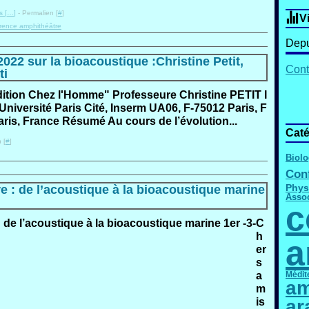
 [
…
]
- Permalien [
#
]
V
rence amphithéâtre
Depu
022 sur la bioacoustique :Christine Petit,
Cont
ti
dition Chez l'Homme" Professeure Christine PETIT I
, Université Paris Cité, Inserm UA06, F-75012 Paris, F
aris, France Résumé Au cours de l’évolution...
Caté
 [
#
]
Biolo
Con
Phys
 : de l’acoustique à la bioacoustique marine
Assoc
c
C
h
a
er
s
a
Médit
am
m
is
ar