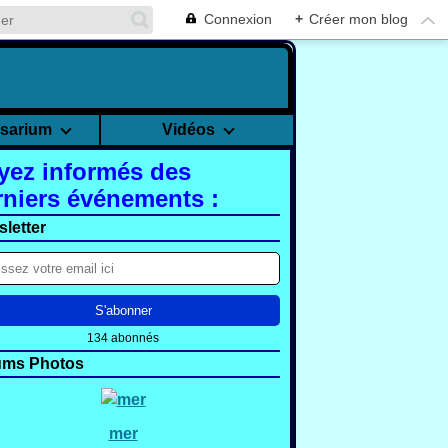
Connexion
+
Créer mon blog
rsarium
Vidéos
yez informés des
rniers événements :
letter
134 abonnés
ums Photos
mer