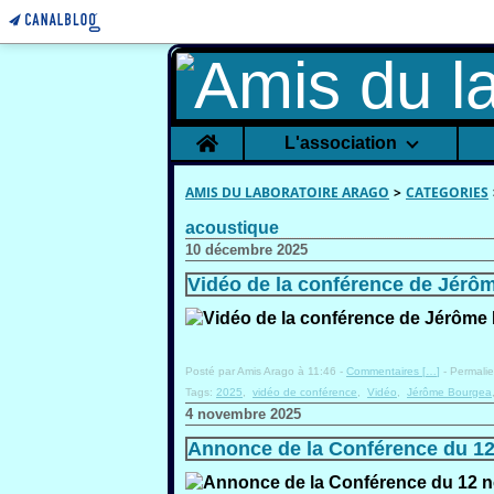
Home
L'association
AMIS DU LABORATOIRE ARAGO
>
CATEGORIES
acoustique
10 décembre 2025
Vidéo de la conférence de Jérô
Posté par Amis Arago à 11:46 -
Commentaires [
…
]
- Permalie
Tags:
2025
,
vidéo de conférence
,
Vidéo
,
Jérôme Bourgea
4 novembre 2025
Annonce de la Conférence du 1