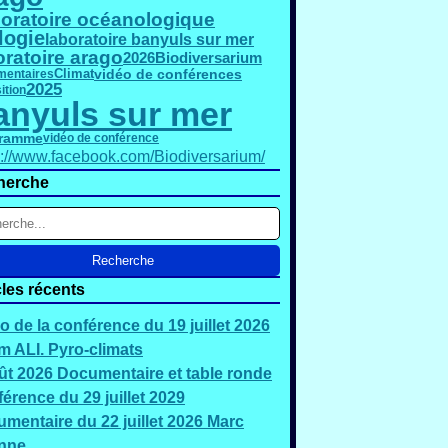
oratoire océanologique
logie
laboratoire banyuls sur mer
oratoire arago
2026
Biodiversarium
vidéo de conférences
entaires
Climat
2025
ition
anyuls sur mer
gramme
vidéo de conférence
s://www.facebook.com/Biodiversarium/
herche
cles récents
o de la conférence du 19 juillet 2026
 ALI. Pyro-climats
ût 2026 Documentaire et table ronde
érence du 29 juillet 2029
mentaire du 22 juillet 2026 Marc
nne