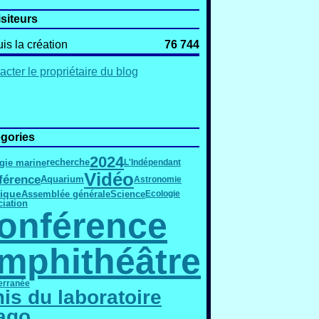
isiteurs
is la création
76 744
acter le propriétaire du blog
gories
2024
gie marine
recherche
L'Indépendant
Vidéo
férence
Aquarium
Astronomie
ique
Assemblée générale
Science
Ecologie
iation
onférence
mphithéâtre
erranée
is du laboratoire
ago