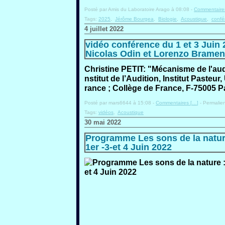
Posté par Amis du Laboratoire Arago à 08:08 -
Commentaires
Tags:
2025
,
Jérôme Bourgea
,
Biologie
,
Acoustique
,
confé
4 juillet 2022
vidéo conférence du 1 et 3 Juin 2
Nicolas Odin et Lorenzo Bramen
Christine PETIT: "Mécanisme de l'au
nstitut de l’Audition, Institut Pasteur
rance ; Collège de France, F-75005 P
Posté par mars6644 à 15:08 -
Commentaires [
…
]
- Permalien
Tags:
vidéos
,
Acoustique
30 mai 2022
Programme Les sons de la nature
1er -3-et 4 Juin 2022