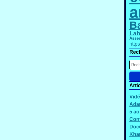
a
B
Lab
Asse
http
Rec
Arti
Vidé
Adam
5 ao
Conf
Docu
Kha