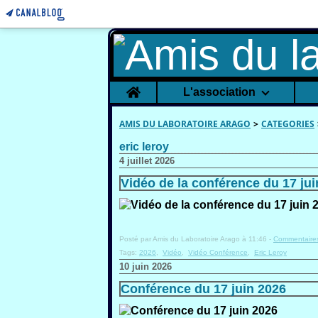
Home
L'association
AMIS DU LABORATOIRE ARAGO
>
CATEGORIES
eric leroy
4 juillet 2026
Vidéo de la conférence du 17 jui
Posté par Amis du Laboratoire Arago à 11:46 -
Commentaires
Tags:
2026
,
Vidéo
,
Vidéo Conférence
,
Eric Leroy
10 juin 2026
Conférence du 17 juin 2026