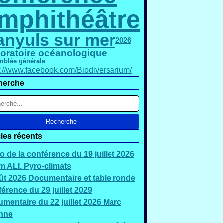
mphithéâtre
anyuls sur mer
2026
oratoire océanologique
mblée générale
s://www.facebook.com/Biodiversarium/
herche
cles récents
o de la conférence du 19 juillet 2026
 ALI. Pyro-climats
ût 2026 Documentaire et table ronde
érence du 29 juillet 2029
mentaire du 22 juillet 2026 Marc
nne