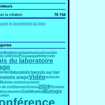
isiteurs
is la création
76 744
acter le propriétaire du blog
gories
Biodiversarium
gie
Aquarium
Exposition
Programme
 de conférence
Méditerranée
is du laboratoire
ago
laboratoire banyuls sur mer
épendant
Vidéo
oratoire arago
recherche
5
Biologie marine
Astronomie
2024
o de conférences
Physique
Science
Biologie
Conférence
t
Documentaires
iation
onférence