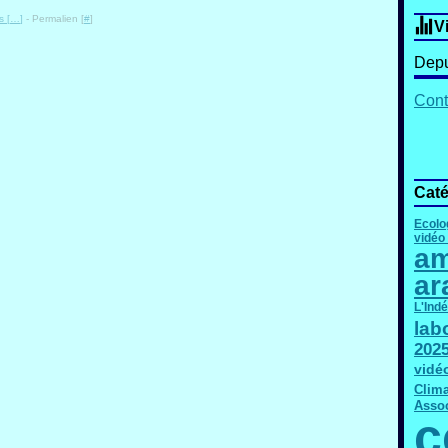
 [
…
]
- Permalien [
#
]
V
Depu
Cont
Caté
Ecolo
vidéo
am
ar
L'Ind
lab
202
vidé
Clima
Assoc
c