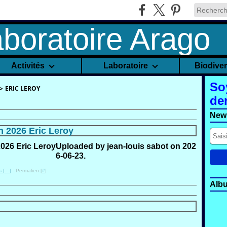
Activités
Laboratoire
Biodive
So
>
ERIC LEROY
de
News
n 2026 Eric Leroy
Uploaded by jean-louis sabot on 202
6-06-23.
 [
…
]
- Permalien [
#
]
Alb