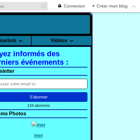
Connexion
+
Créer mon blog
rsarium
Vidéos
yez informés des
rniers événements :
letter
134 abonnés
ums Photos
mer