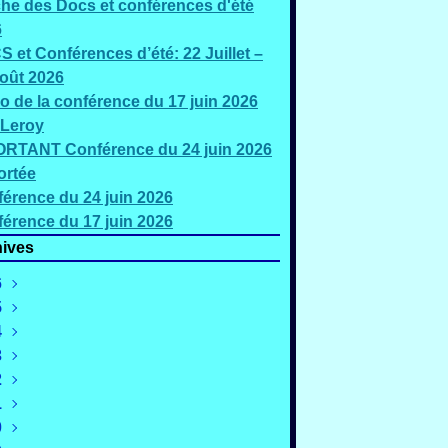
che des Docs et conférences d'été
6
 et Conférences d’été: 22 Juillet –
oût 2026
o de la conférence du 17 juin 2026
 Leroy
RTANT Conférence du 24 juin 2026
ortée
érence du 24 juin 2026
érence du 17 juin 2026
ives
6
5
oût
(2)
4
illet
écembre
(5)
(2)
3
uin
ovembre
écembre
(3)
(4)
(1)
2
ai
ctobre
ovembre
écembre
(2)
(1)
(1)
(2)
1
ars
eptembre
ctobre
ovembre
écembre
(4)
(4)
(3)
(4)
(2)
0
évrier
oût
eptembre
ctobre
ovembre
écembre
(4)
(3)
(3)
(2)
(3)
(3)