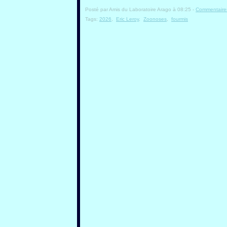
Posté par Amis du Laboratoire Arago à 08:25 -
Commentaires
Tags:
2026
,
Eric Leroy
,
Zoonoses
,
fourmis