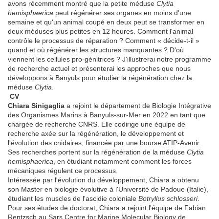
avons récemment montré que la petite méduse
Clytia
hemisphaerica
peut régénérer ses organes en moins d'une
semaine et qu'un animal coupé en deux peut se transformer en
deux méduses plus petites en 12 heures. Comment l'animal
contrôle le processus de réparation ? Comment « décide-t-il »
quand et où régénérer les structures manquantes ? D'où
viennent les cellules pro-génitrices ? J'illustrerai notre programme
de recherche actuel et présenterai les approches que nous
développons à Banyuls pour étudier la régénération chez la
méduse
Clytia
.
CV
Chiara Sinigaglia
a rejoint le département de Biologie Intégrative
des Organismes Marins à Banyuls-sur-Mer en 2022 en tant que
chargée de recherche CNRS. Elle codirige une équipe de
recherche axée sur la régénération, le développement et
l'évolution des cnidaires, financée par une bourse ATIP-Avenir.
Ses recherches portent sur la régénération de la méduse
Clytia
hemisphaerica
, en étudiant notamment comment les forces
mécaniques régulent ce processus.
Intéressée par l'évolution du développement, Chiara a obtenu
son Master en biologie évolutive à l'Université de Padoue (Italie),
étudiant les muscles de l'ascidie coloniale
Botryllus schlosseri
.
Pour ses études de doctorat, Chiara a rejoint l'équipe de Fabian
Rentzsch au Sars Centre for Marine Molecular Biology de