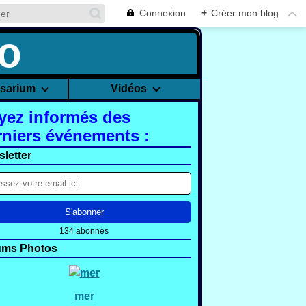
Connexion
+
Créer mon blog
rsarium
Vidéos
yez informés des
rniers événements :
letter
134 abonnés
ums Photos
mer