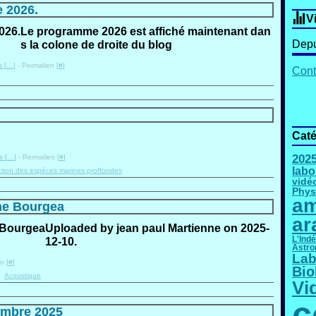
 2026.
V
Le programme 2026 est affiché maintenant dan
Depu
s la colone de droite du blog
 [
…
]
- Permalien [
#
]
Cont
Caté
202
 [
…
]
- Permalien [
#
]
labo
ction des espèces marines proffondes
vidé
Phys
am
me Bourgea
ar
Uploaded by jean paul Martienne on 2025-
L'Ind
12-10.
Astro
Lab
n [
#
]
Bio
,
Acoustique
Vi
c
embre 2025