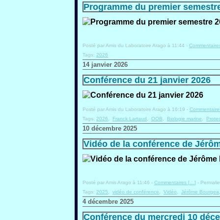
Programme du premier semestre
Posté par Amis du Laboratoire Arago à 11:44 -
Commentaires
Tags:
2026
14 janvier 2026
Conférence du 21 janvier 2026
Posté par Amis du Laboratoire Arago à 16:19 -
Commentaires
Tags:
2026
,
Franck Lartaud
,
OOB
,
Biologie marine
,
Prote
10 décembre 2025
Vidéo de la conférence de Jérô
Posté par Amis Arago à 11:46 -
Commentaires [
…
]
- Permalie
Tags:
2025
,
vidéo de conférence
,
Vidéo
,
Jérôme Bourgea
4 décembre 2025
Conférence du mercredi 10 déc