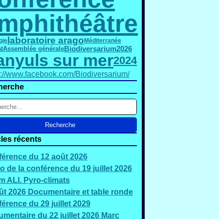
mphithéâtre
laboratoire arago
gie
Méditerranée
2026
Biodiversarium
Assemblée générale
t
anyuls sur mer
2024
s://www.facebook.com/Biodiversarium/
herche
cles récents
érence du 12 août 2026
o de la conférence du 19 juillet 2026
 ALI. Pyro-climats
ût 2026 Documentaire et table ronde
érence du 29 juillet 2029
mentaire du 22 juillet 2026 Marc