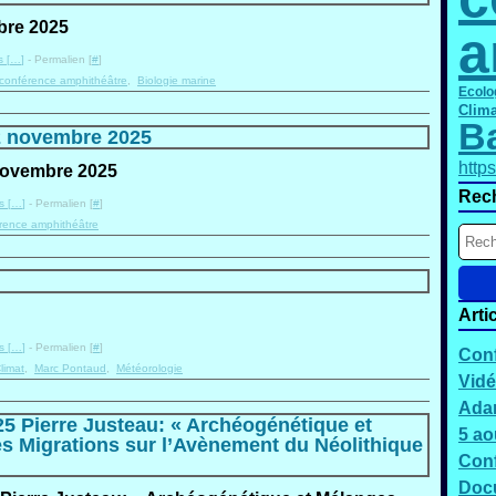
a
 [
…
]
- Permalien [
#
]
conférence amphithéâtre
,
Biologie marine
Ecolo
Clima
B
2 novembre 2025
http
Rec
 [
…
]
- Permalien [
#
]
rence amphithéâtre
Arti
 [
…
]
- Permalien [
#
]
Conf
limat
,
Marc Pontaud
,
Météorologie
Vidé
Adam
5 Pierre Justeau: « Archéogénétique et
5 ao
es Migrations sur l’Avènement du Néolithique
Conf
Docu