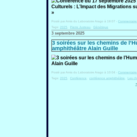
Posté par Amis du Laboratoire Arago à 19:07 -
Commentaires
Tags:
2025
,
Pierre Justeau
,
Génétique
3 septembre 2025
3 soirées sur les chemins de l’H
amphithéâtre Alain Guille
Posté par Amis du Laboratoire Arago à 10:04 -
Commentaires
Tags:
2025
,
Conférence
,
conférence amphithéâtre
,
Les ch