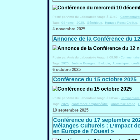
Posté par Amis du Laboratoire Arago à 11:49 -
Commentaires
Tags:
Génome
,
2025
,
Génétique
,
Hugues Roest Crollius
,
4 novembre 2025
Annonce de la Conférence du 1
Posté par Amis du Laboratoire Arago à 08:08 -
Commentaires
Tags:
2025
,
Jérôme Bourgea
,
Biologie
,
Acoustique
,
confé
6 octobre 2025
Conférence du 15 octobre 2025
Posté par Amis du Laboratoire Arago à 08:44 -
Commentaires
Tags:
2025
,
conférence amphithéâtre
,
laboratoire arago
,
C
10 septembre 2025
Conférence du 17 septembre 202
Mélanges Culturels : L’Impact d
en Europe de l’Ouest »