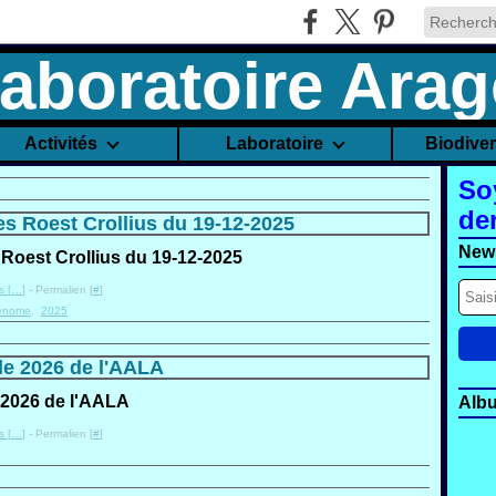
Activités
Laboratoire
Biodive
So
de
s Roest Crollius du 19-12-2025
News
 [
…
]
- Permalien [
#
]
énome
,
2025
e 2026 de l'AALA
Alb
 [
…
]
- Permalien [
#
]