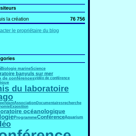
isiteurs
is la création
76 756
acter le propriétaire du blog
gories
5
Biologie marine
Science
ratoire banyuls sur mer
o de conférences
vidéo de conférence
ique
is du laboratoire
ago
Association
épendant
Documentaires
recherche
nomie
Exposition
oratoire océanologique
logie
Conférence
Programme
Aquarium
déo
onférence