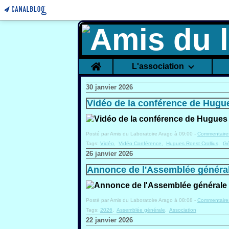
Home
L'association
30 janvier 2026
Vidéo de la conférence de Hugue
Posté par Amis du Laboratoire Arago à 09:00 -
Commentaires
Tags:
Vidéo
,
Vidéo Conférence
,
Hugues Roest Crollius
,
G
26 janvier 2026
Annonce de l'Assemblée général
Posté par Amis du Laboratoire Arago à 08:08 -
Commentaires
Tags:
2026
,
Assemblée générale
,
Association
22 janvier 2026