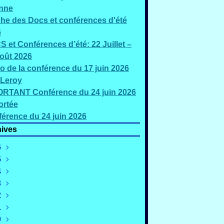
nne
che des Docs et conférences d'été
6
 et Conférences d’été: 22 Juillet –
oût 2026
o de la conférence du 17 juin 2026
 Leroy
RTANT Conférence du 24 juin 2026
ortée
érence du 24 juin 2026
ives
6
5
oût
(3)
4
illet
écembre
(5)
(2)
3
uin
ovembre
écembre
(3)
(4)
(1)
2
ai
ctobre
ovembre
écembre
(2)
(1)
(1)
(2)
1
ars
eptembre
ctobre
ovembre
écembre
(4)
(4)
(3)
(4)
(2)
0
évrier
oût
eptembre
ctobre
ovembre
écembre
(4)
(3)
(3)
(2)
(3)
(3)